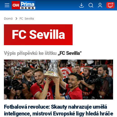
Domů
FC Sevilla
FC Sevilla
Výpis příspěvků ke štítku
„FC Sevilla“
Fotbalová revoluce: Skauty nahrazuje umělá
inteligence, mistrovi Evropské ligy hledá hráče