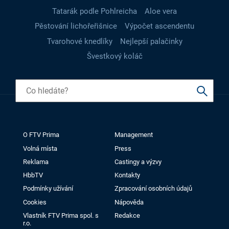
Tatarák podle Pohlreicha
Aloe vera
Pěstování lichořeřišnice
Výpočet ascendentu
Tvarohové knedlíky
Nejlepší palačinky
Švestkový koláč
O FTV Prima
Management
Volná místa
Press
Reklama
Castingy a výzvy
HbbTV
Kontakty
Podmínky užívání
Zpracování osobních údajů
Cookies
Nápověda
Vlastník FTV Prima spol. s
Redakce
r.o.