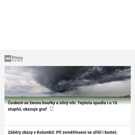
Českem se ženou bouřky a silný vítr. Teplota spadla i o 10
stupňů, ukazuje graf
Záběry zkázy v Kolumbii: Při zemětřesení se zřítil i kostel,