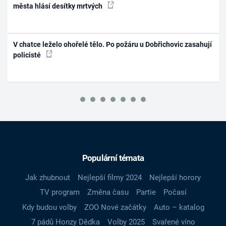
města hlásí desítky mrtvých
V chatce leželo ohořelé tělo. Po požáru u Dobřichovic zasahují
policisté
Populární témata
Jak zhubnout
Nejlepší filmy 2024
Nejlepší horory
TV program
Změna času
Partie
Počasí
Kdy budou volby
ZOO Nové začátky
Auto – katalog
7 pádů Honzy Dědka
Volby 2025
Svařené víno