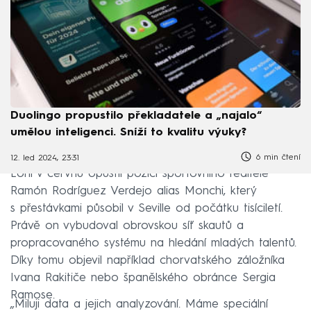
Duolingo propustilo překladatele a „najalo“
umělou inteligenci. Sníží to kvalitu výuky?
6 min čtení
12. led 2024, 23:31
Loni v červnu opustil pozici sportovního ředitele
Ramón Rodríguez Verdejo alias Monchi, který
s přestávkami působil v Seville od počátku tisíciletí.
Právě on vybudoval obrovskou síť skautů a
propracovaného systému na hledání mladých talentů.
Díky tomu objevil například chorvatského záložníka
Ivana Rakitiče nebo španělského obránce Sergia
Ramose.
„Miluji data a jejich analyzování. Máme speciální