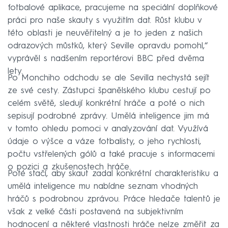
fotbalové aplikace, pracujeme na speciální doplňkové
práci pro naše skauty s využitím dat. Růst klubu v
této oblasti je neuvěřitelný a je to jeden z našich
odrazových můstků, který Seville opravdu pomohl,“
vyprávěl s nadšením reportérovi BBC před dvěma
lety.
Po Monchiho odchodu se ale Sevilla nechystá sejít
ze své cesty. Zástupci španělského klubu cestují po
celém světě, sledují konkrétní hráče a poté o nich
sepisují podrobné zprávy. Umělá inteligence jim má
v tomto ohledu pomoci v analyzování dat. Využívá
údaje o výšce a váze fotbalisty, o jeho rychlosti,
počtu vstřelených gólů a také pracuje s informacemi
o pozici a zkušenostech hráče.
Poté stačí, aby skaut zadal konkrétní charakteristiku a
umělá inteligence mu nabídne seznam vhodných
hráčů s podrobnou zprávou. Práce hledače talentů je
však z velké části postavená na subjektivním
hodnocení a některé vlastnosti hráče nelze změřit za