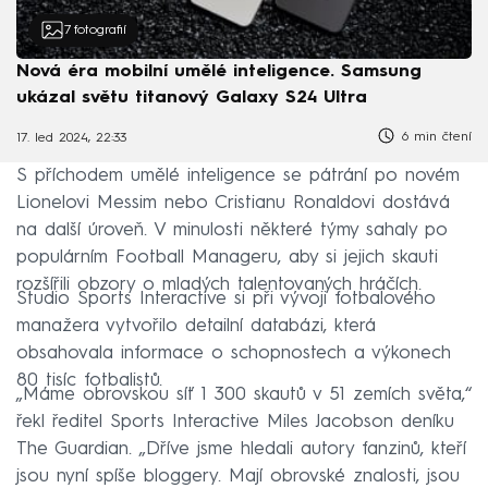
7
fotografií
Nová éra mobilní umělé inteligence. Samsung
ukázal světu titanový Galaxy S24 Ultra
6 min čtení
17. led 2024, 22:33
S příchodem umělé inteligence se pátrání po novém
Lionelovi Messim nebo Cristianu Ronaldovi dostává
na další úroveň. V minulosti některé týmy sahaly po
populárním Football Manageru, aby si jejich skauti
rozšířili obzory o mladých talentovaných hráčích.
Studio Sports Interactive si při vývoji fotbalového
manažera vytvořilo detailní databázi, která
obsahovala informace o schopnostech a výkonech
80 tisíc fotbalistů.
„Máme obrovskou síť 1 300 skautů v 51 zemích světa,“
řekl ředitel Sports Interactive Miles Jacobson deníku
The Guardian. „Dříve jsme hledali autory fanzinů, kteří
jsou nyní spíše bloggery. Mají obrovské znalosti, jsou