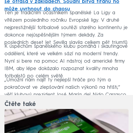
se otřásá v základech. Soudní bitva titánů ho
může uvrhnout do chaosu
Ten je tradičním účastníkem španělské La Ligy a
vítězem posledního ročníku Evropské ligy. V druhé
nejprestižnější fotbalové soutěži starého kontinentu je
dokonce nejúspěšnějším týmem dekády. Za
posledních deset let Sevilla slavila celkem pět triumfů.
K úspěchům španělského klubu pomáhá i skautingové
oddělení, které ve velkém sází na moderní trendy.
Nyní si bere na pomoc AI nástroj od americké firmy
IBM, aby lépe dokázalo rozpoznat kvality mnoha
fotbalistů po celém světě.
„Umožní nám najít ty nejlepší hráče pro tým a
pokračovat ve zlepšování našich výkonů na hřišti,“
věří klubový prezident José María del Nido Carrasco.
Čtěte také