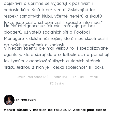
objektivní a upřímně se vyjadřují k pozitivům i
nedostatkům týmů, které sledují. Získávají si tak
respekt samotných klubů, včetně trenérů a skautů,
takže jsou často schopni zjistit spoustu informací.“
Umělá inteligence se tak nyní zařazuje po bok
bloggerů, uživatelů sociálních sítí a Football
Manageru k dalším nástrojům, které musí skauti pustit
do svých poznámek a znalostí.
V hledání talentů ale hrají velkou roli i specializované
agentury, které sbírají data o fotbalistech a pomáhají
tak týmům v odhalování silných a slabých stránek
hráčů. Jednou z nich je i česká společnost 11Hacks.
umělá inteligence (AI)
fotbalista
La Liga
fotbal
FC Sevilla
Jan Hrušovský
Honza působí v médiích od roku 2017. Začínal jako editor