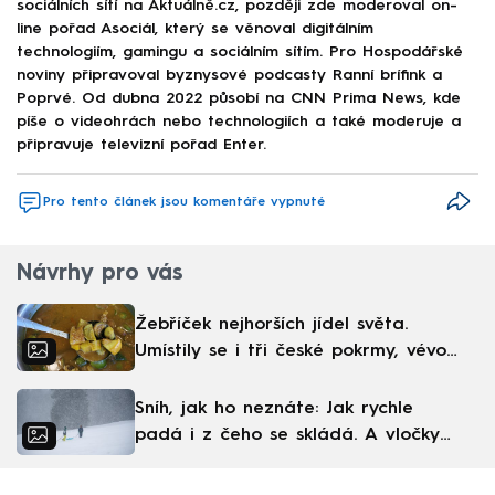
sociálních sítí na Aktuálně.cz, později zde moderoval on-
line pořad Asociál, který se věnoval digitálním
technologiím, gamingu a sociálním sítím. Pro Hospodářské
noviny připravoval byznysové podcasty Ranní brífink a
Poprvé. Od dubna 2022 působí na CNN Prima News, kde
píše o videohrách nebo technologiích a také moderuje a
připravuje televizní pořad Enter.
Pro tento článek jsou komentáře vypnuté
Návrhy pro vás
Žebříček nejhorších jídel světa.
Umístily se i tři české pokrmy, vévodí
skandinávská kuchyně
Sníh, jak ho neznáte: Jak rychle
padá i z čeho se skládá. A vločky
nejsou bílé