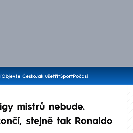
í
Objevte Česko
Jak ušetřit
Sport
Počasí
igy mistrů nebude.
končí, stejně tak Ronaldo