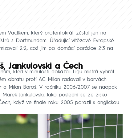
em Vaclíkem, který protentokrát zůstal jen na
mistrů s Dortmundem. Úřadující vítězové Evropské
mizovali 2:2, což jim po domácí porážce 2:3 na
š, Jankulovski a Čech
ům, kteří v minulosti dokázali Ligu mistrů vyhrát.
 obratu proti AC Milán radovali v barvách
er a Milan Baroš. V ročníku 2006/2007 se naopak
 Marek Jankulovski. Jako poslední se ze zisku
 Čech, když ve finále roku 2005 porazil s anglickou