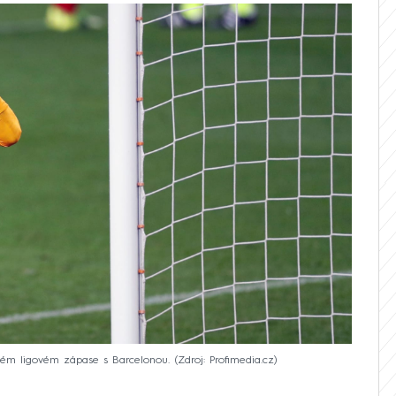
aném ligovém zápase s Barcelonou.
Zdroj: Profimedia.cz