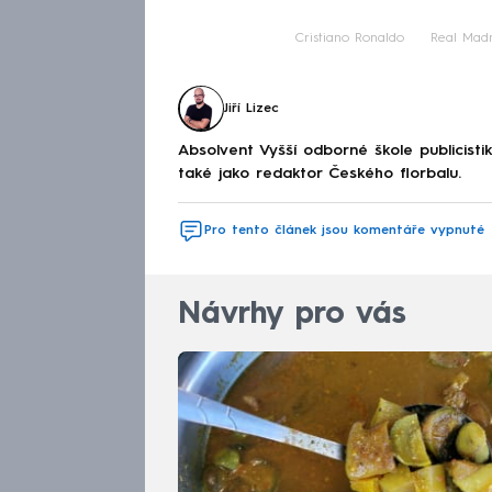
Cristiano Ronaldo
Real Madr
Jiří Lizec
Absolvent Vyšší odborné škole publicis
také jako redaktor Českého florbalu.
Pro tento článek jsou komentáře vypnuté
Návrhy pro vás