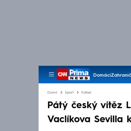
Domácí
Zahranič
Pořady
Domů
Sport
Fotbal
Pátý český vítěz L
Vaclíkova Sevilla 