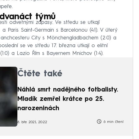
upeře.
ě dvanáct týmů
esti odvetnými zápasy. Ve středu se utkají
 a Paris Saint-Germain s Barcelonou (4:1). V úterý
 Manchcesteru City s Mönchengladbachem (2:0) a
oslední se ve středu 17. března utkají o elitní
1:0) a Lazio Řím s Bayernem Mnichov (1:4).
Čtěte také
Náhlá smrt nadějného fotbalisty.
Mladík zemřel krátce po 25.
narozeninách
6 min čtení
8. bře 2021, 20:22