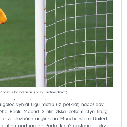
zápase s Barcelonou.
Zdroj: Profimedia.cz
ekvapivě nepostoupil ani italský Juventus s
galec vyhrál Ligu mistrů už pětkrát, naposledy
ho Realu Madrid. S ním získal celkem čtyři tituly,
ště ve službách anglického Manchcesteru United.
tačil na portugalské Porto, které postoupilo díky