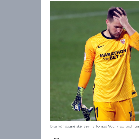
Brankář španělské Sevilly Tomáš Vaclík po prohr