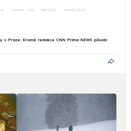
id
Juventus Turín
Petr Čech
Tomáš Vaclík
tiky v Praze. Kromě redakce CNN Prima NEWS působí