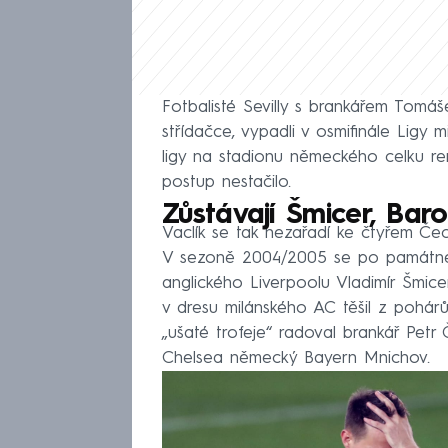
Fotbalisté Sevilly s brankářem Tomáš
střídačce, vypadli v osmifinále Ligy 
ligy na stadionu německého celku re
postup nestačilo.
Zůstávají Šmicer, Baro
Vaclík se tak nezařadí ke čtyřem Čech
V sezoně 2004/2005 se po památném
anglického Liverpoolu Vladimír Šmic
v dresu milánského AC těšil z pohárů
„ušaté trofeje“ radoval brankář Petr
Chelsea německý Bayern Mnichov.