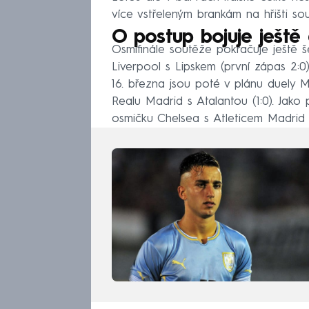
více vstřeleným brankám na hřišti so
O postup bojuje ješt
Osmifinále soutěže pokračuje ještě š
Liverpool s Lipskem (první zápas 2:0)
16. března jsou poté v plánu duely
Realu Madrid s Atalantou (1:0). Jako p
osmičku Chelsea s Atleticem Madrid (