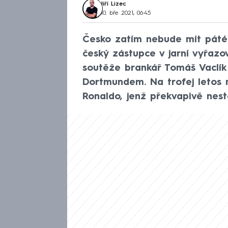
Jiří Lizec
10. bře 2021, 06:45
Česko zatím nebude mít pátého
český zástupce v jarní vyřazov
soutěže brankář Tomáš Vaclík
Dortmundem. Na trofej letos 
Ronaldo, jenž překvapivě nest