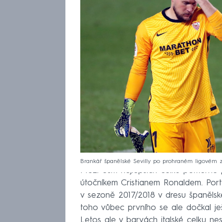
Brankář španělské Sevilly po prohraném ligovém 
Mezi osm nejlepších celků poměrně př
útočníkem Cristianem Ronaldem. Portu
v sezoně 2017/2018 v dresu španělské
toho vůbec prvního se ale dočkal je
Letos ale v barvách italské celku nes