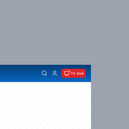
TV živě