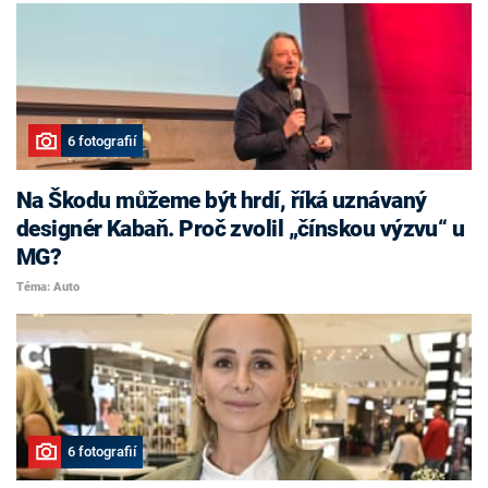
6 fotografií
Na Škodu můžeme být hrdí, říká uznávaný
designér Kabaň. Proč zvolil „čínskou výzvu“ u
MG?
Téma: Auto
6 fotografií