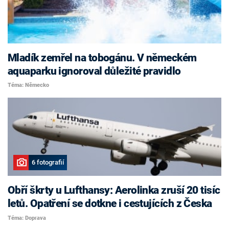
Mladík zemřel na tobogánu. V německém
aquaparku ignoroval důležité pravidlo
Téma: Německo
6 fotografií
Obří škrty u Lufthansy: Aerolinka zruší 20 tisíc
letů. Opatření se dotkne i cestujících z Česka
Téma: Doprava