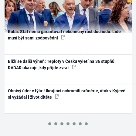
Kuba: Stát nemá garantovat nekonečný růst důchodů. Lidé
musí být sami zodpovědní
Blíží se další výheň: Teploty v Česku vyletí na 36 stupňů.
RADAR ukazuje, kdy přijde zvrat
Ohnivý úder v týlu: Ukrajinci ochromili rafinérie, útok v Kyjevě
si vyžádal i život dítěte