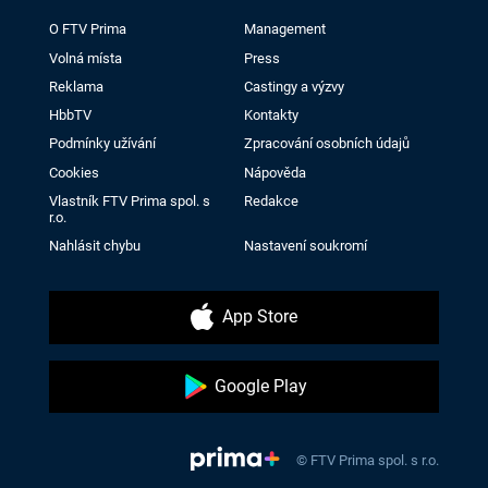
O FTV Prima
Management
Volná místa
Press
Reklama
Castingy a výzvy
HbbTV
Kontakty
Podmínky užívání
Zpracování osobních údajů
Cookies
Nápověda
Vlastník FTV Prima spol. s
Redakce
r.o.
Nahlásit chybu
Nastavení soukromí
App Store
Google Play
© FTV Prima spol. s r.o.