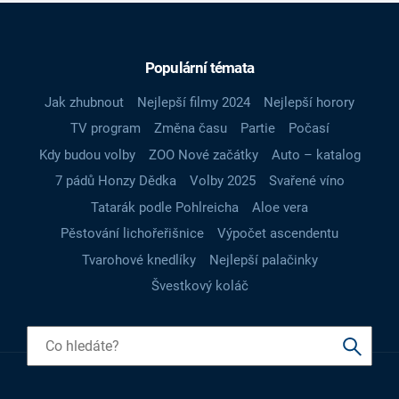
Populární témata
Jak zhubnout
Nejlepší filmy 2024
Nejlepší horory
TV program
Změna času
Partie
Počasí
Kdy budou volby
ZOO Nové začátky
Auto – katalog
7 pádů Honzy Dědka
Volby 2025
Svařené víno
Tatarák podle Pohlreicha
Aloe vera
Pěstování lichořeřišnice
Výpočet ascendentu
Tvarohové knedlíky
Nejlepší palačinky
Švestkový koláč