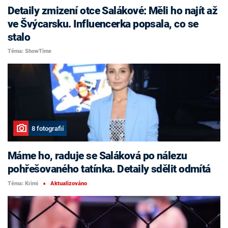
Detaily zmizení otce Salákové: Měli ho najít až
ve Švýcarsku. Influencerka popsala, co se
stalo
Téma: ShowTime
8 fotografií
Máme ho, raduje se Saláková po nálezu
pohřešovaného tatínka. Detaily sdělit odmítá
Téma: Krimi
Aktualizováno
■