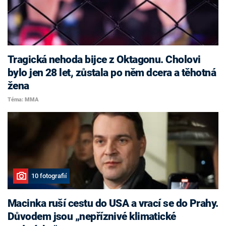
Tragická nehoda bijce z Oktagonu. Cholovi
bylo jen 28 let, zůstala po něm dcera a těhotná
žena
Téma: MMA
10 fotografií
Macinka ruší cestu do USA a vrací se do Prahy.
Důvodem jsou „nepříznivé klimatické