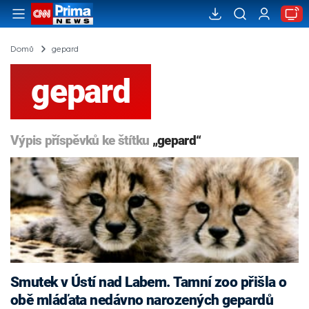
Domů
gepard
gepard
Výpis příspěvků ke štítku
„gepard“
Smutek v Ústí nad Labem. Tamní zoo přišla o
obě mláďata nedávno narozených gepardů