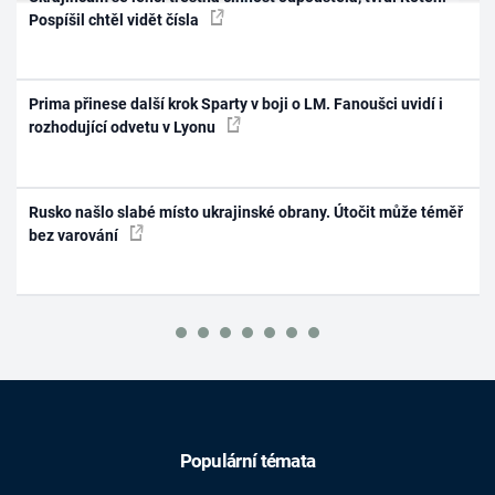
Pospíšil chtěl vidět čísla
Prima přinese další krok Sparty v boji o LM. Fanoušci uvidí i
rozhodující odvetu v Lyonu
Rusko našlo slabé místo ukrajinské obrany. Útočit může téměř
bez varování
Populární témata