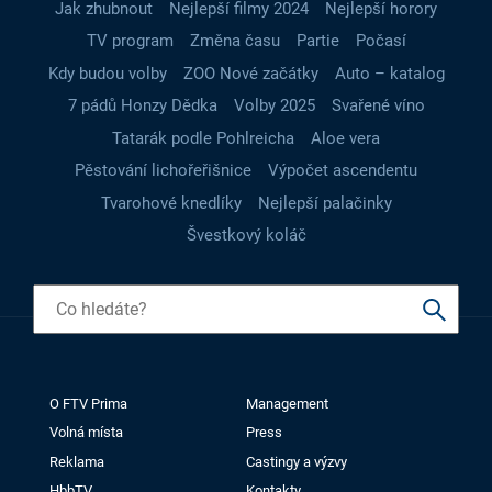
Jak zhubnout
Nejlepší filmy 2024
Nejlepší horory
TV program
Změna času
Partie
Počasí
Kdy budou volby
ZOO Nové začátky
Auto – katalog
7 pádů Honzy Dědka
Volby 2025
Svařené víno
Tatarák podle Pohlreicha
Aloe vera
Pěstování lichořeřišnice
Výpočet ascendentu
Tvarohové knedlíky
Nejlepší palačinky
Švestkový koláč
O FTV Prima
Management
Volná místa
Press
Reklama
Castingy a výzvy
HbbTV
Kontakty