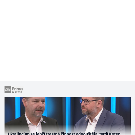
Ukrajincům se lehčí trestná činnost odpouštěla, tvrdí Koten.