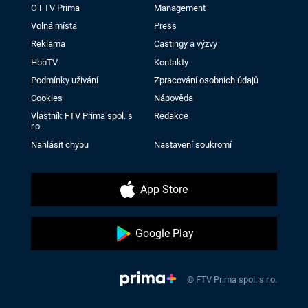
O FTV Prima
Management
Volná místa
Press
Reklama
Castingy a výzvy
HbbTV
Kontakty
Podmínky užívání
Zpracování osobních údajů
Cookies
Nápověda
Vlastník FTV Prima spol. s
Redakce
r.o.
Nahlásit chybu
Nastavení soukromí
App Store
Google Play
© FTV Prima spol. s r.o.