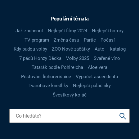
Populární témata
Jak zhubnout
Nejlepší filmy 2024
Nejlepší horory
TV program
Změna času
Partie
Počasí
Kdy budou volby
ZOO Nové začátky
Auto – katalog
7 pádů Honzy Dědka
Volby 2025
Svařené víno
Tatarák podle Pohlreicha
Aloe vera
Pěstování lichořeřišnice
Výpočet ascendentu
Tvarohové knedlíky
Nejlepší palačinky
Švestkový koláč