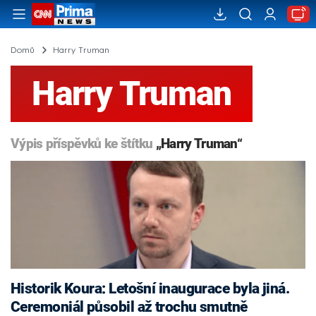
Domů
Harry Truman
Harry Truman
Výpis příspěvků ke štítku
„Harry Truman“
Historik Koura: Letošní inaugurace byla jiná.
Ceremoniál působil až trochu smutně