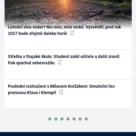
Letošní vlna veder? Nic moc, míní vědci. Vysvětlili, proč rok
2027 bude zřejmě daleko horší
Střelba v thajské škole: Student zabil učitele a další zranil.
Pak spáchal sebevraždu
Poslední rozloučení s Milanem Knížákem: Smuteční řec
pronesou Klaus i Klempíř