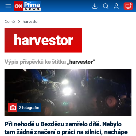
Domů
harvestor
harvestor
Výpis příspěvků ke štítku
„harvestor“
2 fotografie
Při nehodě u Bezdězu zemřelo dítě. Nebylo
tam žádné značení o práci na silnici, nechápe