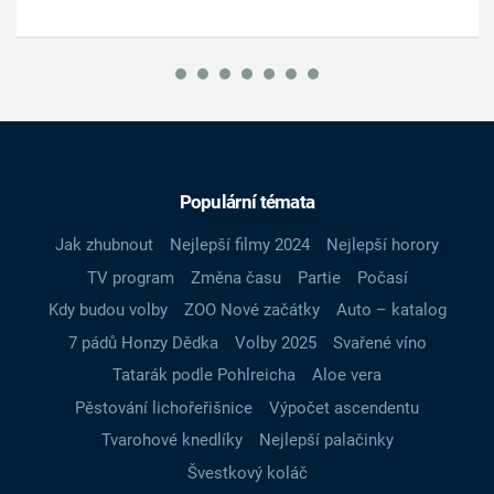
Populární témata
Jak zhubnout
Nejlepší filmy 2024
Nejlepší horory
TV program
Změna času
Partie
Počasí
Kdy budou volby
ZOO Nové začátky
Auto – katalog
7 pádů Honzy Dědka
Volby 2025
Svařené víno
Tatarák podle Pohlreicha
Aloe vera
Pěstování lichořeřišnice
Výpočet ascendentu
Tvarohové knedlíky
Nejlepší palačinky
Švestkový koláč