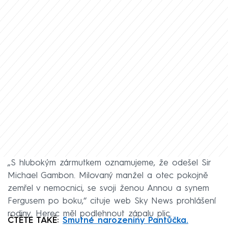
„S hlubokým zármutkem oznamujeme, že odešel Sir
Michael Gambon. Milovaný manžel a otec pokojně
zemřel v nemocnici, se svoji ženou Annou a synem
Fergusem po boku,“ cituje web Sky News prohlášení
rodiny. Herec měl podlehnout zápalu plic.
ČTĚTE TAKÉ:
Smutné narozeniny Pantůčka.