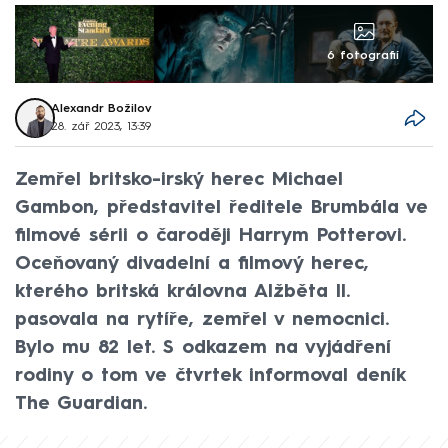
6 fotografií
Alexandr Božilov
28. zář 2023, 13:39
Zemřel britsko-irský herec Michael
Gambon, představitel ředitele Brumbála ve
filmové sérii o čaroději Harrym Potterovi.
Oceňovaný divadelní a filmový herec,
kterého britská královna Alžběta II.
pasovala na rytíře, zemřel v nemocnici.
Bylo mu 82 let. S odkazem na vyjádření
rodiny o tom ve čtvrtek informoval deník
The Guardian.