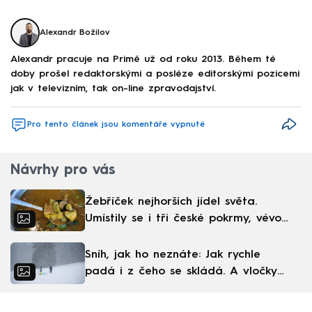
Alexandr Božilov
Alexandr pracuje na Primě už od roku 2013. Během té
doby prošel redaktorskými a posléze editorskými pozicemi
jak v televizním, tak on-line zpravodajství.
Pro tento článek jsou komentáře vypnuté
Návrhy pro vás
Žebříček nejhorších jídel světa.
Umístily se i tři české pokrmy, vévodí
skandinávská kuchyně
Sníh, jak ho neznáte: Jak rychle
padá i z čeho se skládá. A vločky
nejsou bílé