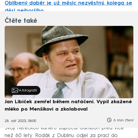
Oblíbený dabér je už měsíc nezvěstný, kolega se
děsí nejhoršího
Čtěte také
14
fotografií
Jan Libíček zemřel během natáčení. Vypil zkažené
mléko po Menšíkovi a zkolaboval
6 min čtení
28. zář 2023, 08:00
Svoji hereckou kariéru započal Gambon před více
než 60 lety. Rodák z Dublinu odjel za prací do