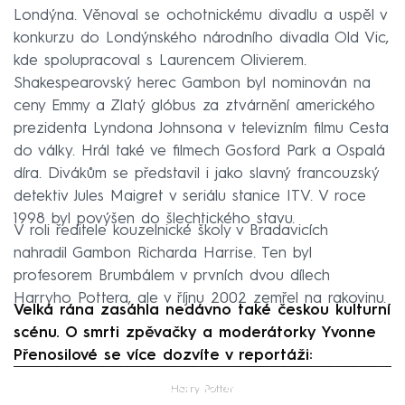
Londýna. Věnoval se ochotnickému divadlu a uspěl v
konkurzu do Londýnského národního divadla Old Vic,
kde spolupracoval s Laurencem Olivierem.
Shakespearovský herec Gambon byl nominován na
ceny Emmy a Zlatý glóbus za ztvárnění amerického
prezidenta Lyndona Johnsona v televizním filmu Cesta
do války. Hrál také ve filmech Gosford Park a Ospalá
díra. Divákům se představil i jako slavný francouzský
detektiv Jules Maigret v seriálu stanice ITV. V roce
1998 byl povýšen do šlechtického stavu.
V roli ředitele kouzelnické školy v Bradavicích
nahradil Gambon Richarda Harrise. Ten byl
profesorem Brumbálem v prvních dvou dílech
Harryho Pottera, ale v říjnu 2002 zemřel na rakovinu.
Velká rána zasáhla nedávno také českou kulturní
scénu. O smrti zpěvačky a moderátorky Yvonne
Přenosilové se více dozvíte v reportáži:
Failed to fetch
Harry Potter