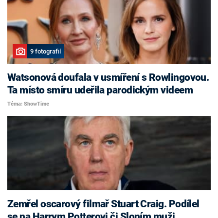
9 fotografií
Watsonová doufala v usmíření s Rowlingovou.
Ta místo smíru udeřila parodickým videem
Téma: ShowTime
Zemřel oscarový filmař Stuart Craig. Podílel
se na Harrym Potterovi či Sloním muži