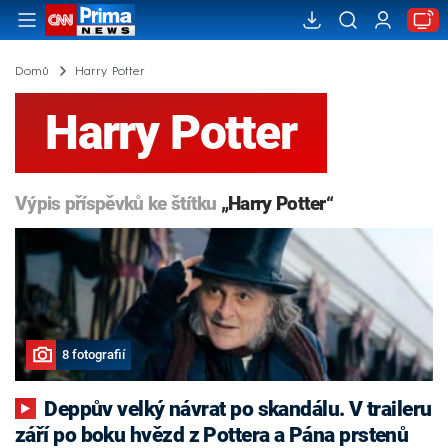
Domů
Harry Potter
Harry Potter
Výpis příspěvků ke štítku
„Harry Potter“
8 fotografií
Deppův velký návrat po skandálu. V traileru
září po boku hvězd z Pottera a Pána prstenů