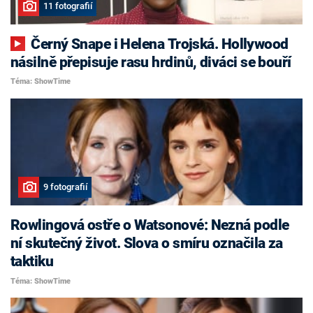
11 fotografií
Černý Snape i Helena Trojská. Hollywood
násilně přepisuje rasu hrdinů, diváci se bouří
Téma: ShowTime
9 fotografií
Rowlingová ostře o Watsonové: Nezná podle
ní skutečný život. Slova o smíru označila za
taktiku
Téma: ShowTime