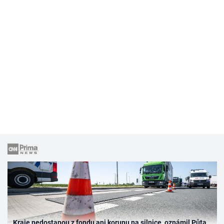
Kraje nedostanou z fondu ani korunu na silnice, oznámil Půta.