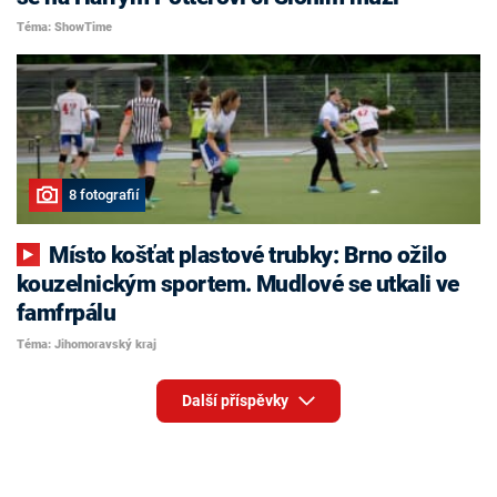
Téma: ShowTime
8 fotografií
Místo košťat plastové trubky: Brno ožilo
kouzelnickým sportem. Mudlové se utkali ve
famfrpálu
Téma: Jihomoravský kraj
Další příspěvky