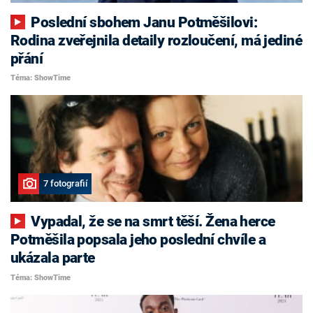
Poslední sbohem Janu Potměšilovi:
Rodina zveřejnila detaily rozloučení, má jediné
přání
Téma: ShowTime
7 fotografií
Vypadal, že se na smrt těší. Žena herce
Potměšila popsala jeho poslední chvíle a
ukázala parte
Téma: ShowTime