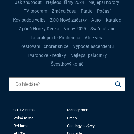
Jak zhubnout
Nejlepší filmy 2024
Nejlepší horory
TV program
Změna času
Partie
Počasí
Kdy budou volby
ZOO Nové začátky
Auto – katalog
7 pádů Honzy Dědka
Volby 2025
Svařené víno
Tatarák podle Pohlreicha
Aloe vera
Pěstování lichořeřišnice
Výpočet ascendentu
Tvarohové knedlíky
Nejlepší palačinky
Švestkový koláč
O FTV Prima
Management
Volná místa
Press
Reklama
Castingy a výzvy
HbbTV
Kontakty