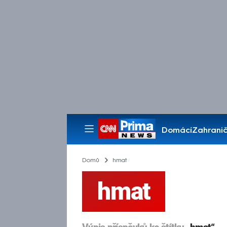
Domácí
Zahranič
Pořady
Domů
hmat
hmat