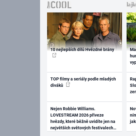
10 nejlepších dílů Hvězdné brány
Ma
hum
vy
TOP filmy a seriály podle mladých
Rap
diváků
Slo
ze
Nejen Robbie Williams.
No
LOVESTREAM 2026 přiveze
ním
hvězdy, které běžně uvidíte jen na
ja
největších světových festivalech