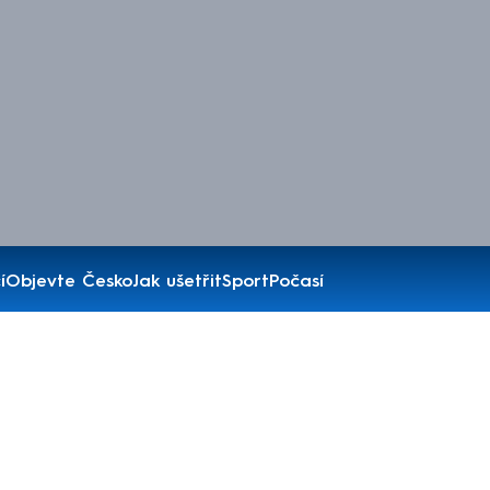
í
Objevte Česko
Jak ušetřit
Sport
Počasí