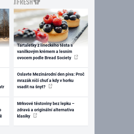
Tartaletky z lineckého těsta s
vanilkovým krémem a lesním
ovocem podle Bread Society
Oslavte Mezinárodní den piva: Proč
mrazák ničí chuť a kdy v horku
atr
vsadit na šnyt?
Mrkvové těstoviny bez lepku –
o
zdravá a originální alternativa
ně
klasiky