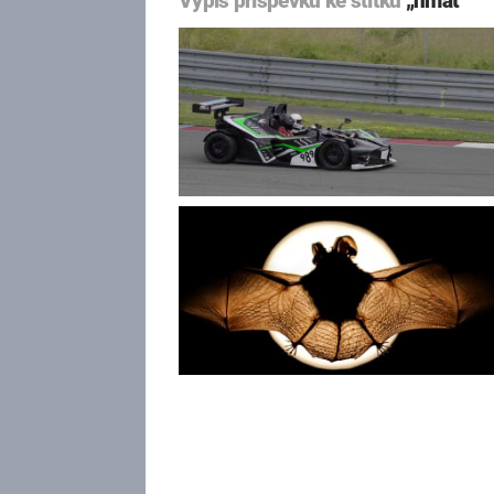
Výpis příspěvků ke štítku
„hmat“