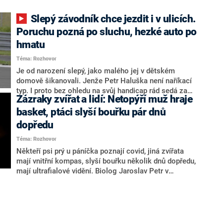
Slepý závodník chce jezdit i v ulicích.
Poruchu pozná po sluchu, hezké auto po
hmatu
Téma: Rozhovor
Je od narození slepý, jako malého jej v dětském
domově šikanovali. Jenže Petr Haluška není naříkací
typ. I proto bez ohledu na svůj handicap rád sedá za
Zázraky zvířat a lidí: Netopýří muž hraje
volant a překonává rychlostní rekordy – naposledy si
to v Brně svištěl 186 km/h. Díky absolutnímu
basket, ptáci slyší bouřku pár dnů
hudebnímu sluchu se též vypracoval v uznávaného
dopředu
ladiče pián, je i šikovným masérem, jemuž se pod ruce
Téma: Rozhovor
dostali třeba fotbalisté Sparty. Jasně že je mu občas
ouvej. To si ale do uší pustí Rammstein a je zase
Někteří psi prý u páníčka poznají covid, jiná zvířata
dobře.
mají vnitřní kompas, slyší bouřku několik dnů dopředu,
mají ultrafialové vidění. Biolog Jaroslav Petr v
rozhovoru pro CNN Prima NEWS popisuje, že němé
tváře často dokáží věci, ze kterých se tají dech. O
neobyčejné komunikaci a vnímání živočichů i lidí
napsal knihu, která je nominována na cenu Magnesia
Litera.