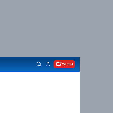
TV živě