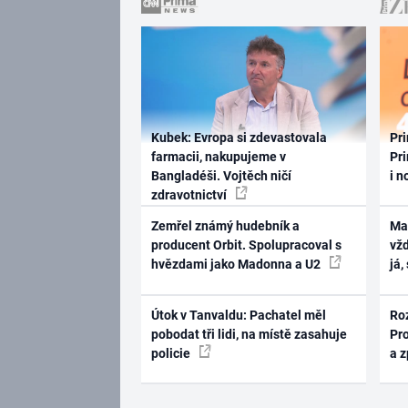
Kubek: Evropa si zdevastovala
Pri
farmacii, nakupujeme v
Pri
Bangladéši. Vojtěch ničí
i n
zdravotnictví
Zemřel známý hudebník a
Ma
producent Orbit. Spolupracoval s
vž
hvězdami jako Madonna a U2
já,
Útok v Tanvaldu: Pachatel měl
Ro
pobodat tři lidi, na místě zasahuje
Pr
policie
a 