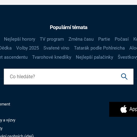
Populární témata
Nejlepší horory
TV program
Změna času
Partie
Počasí
K
Dědka
Volby 2025
Svařené víno
Tatarák podle Pohlreicha
Alo
t ascendentu
Tvarohové knedlíky
Nejlepší palačinky
Švestkov
ement
App
y a výzvy
ty
vání osobních údajů