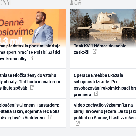
ma představila podzim: startuje
Tank KV-1 Němce dokonale
ma sport, vrací se Polabí, Zrádci
zaskočil
ové kriminálky
thiase Hložka ženy do vztahu
Operace Entebbe ukázala
dy uhnaly: Teď budu iniciátorem
schopnosti Izraele. Při
 slibuje zpěvák
osvobozování rukojmích padl br
premiéra
zloučení s Glenem Hansardem:
Video zachytilo výzkumníka na
outěná rakev, dojemná řeč Bona
okraji lávového jezera. Je to jak
zpěv Irglové s Vedderem
pohled do Slunce, hlásil vzruše