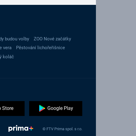
dy budou volby
ZOO Nové začátky
e vera
Pěstování lichořeřišnice
ý koláč
 Store
Google Play
© FTV Prima spol. s r.o.