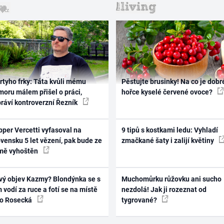
rtyho frky: Táta kvůli mému
Pěstujte brusinky! Na co je dobr
oru málem přišel o práci,
hořce kyselé červené ovoce?
práví kontroverzní Řezník
per Vercetti vyfasoval na
9 tipů s kostkami ledu: Vyhladí
vensku 5 let vězení, pak bude ze
zmačkané šaty i zalijí květiny
mě vyhoštěn
vý objev Kazmy? Blondýnka se s
Muchomůrku růžovku ani sucho
 vodí za ruce a fotí se na místě
nezdolá! Jak ji rozeznat od
ko Rosecká
tygrované?