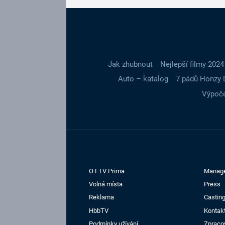
Jak zhubnout
Nejlepší filmy 2024
Auto – katalog
7 pádů Honzy 
Výpoče
O FTV Prima
Manag
Volná místa
Press
Reklama
Casting
HbbTV
Kontak
Podmínky užívání
Zpraco