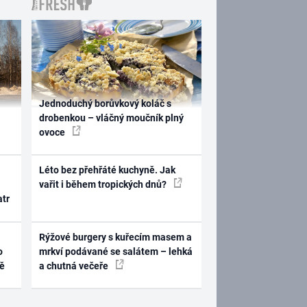
Jednoduchý borůvkový koláč s
drobenkou – vláčný moučník plný
ovoce
Léto bez přehřáté kuchyně. Jak
vařit i během tropických dnů?
atr
Rýžové burgery s kuřecím masem a
o
mrkví podávané se salátem – lehká
ně
a chutná večeře