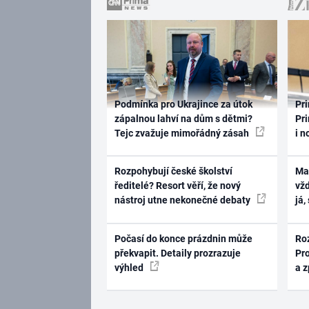
Podmínka pro Ukrajince za útok
Pri
zápalnou lahví na dům s dětmi?
Pri
Tejc zvažuje mimořádný zásah
i n
Rozpohybují české školství
Ma
ředitelé? Resort věří, že nový
vž
nástroj utne nekonečné debaty
já,
Počasí do konce prázdnin může
Ro
překvapit. Detaily prozrazuje
Pr
výhled
a 