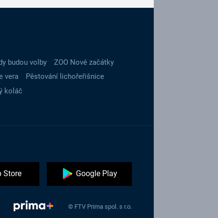
dy budou volby
ZOO Nové začátky
e vera
Pěstování lichořeřišnice
ý koláč
 Store
Google Play
© FTV Prima spol. s r.o.