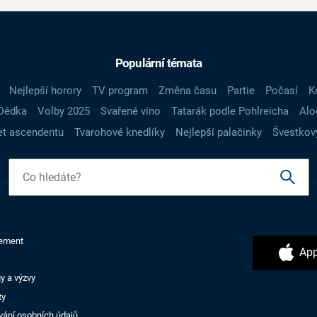
Populární témata
Nejlepší horory
TV program
Změna času
Partie
Počasí
K
Dědka
Volby 2025
Svařené víno
Tatarák podle Pohlreicha
Alo
t ascendentu
Tvarohové knedlíky
Nejlepší palačinky
Švestkov
ement
App
y a výzvy
ty
vání osobních údajů