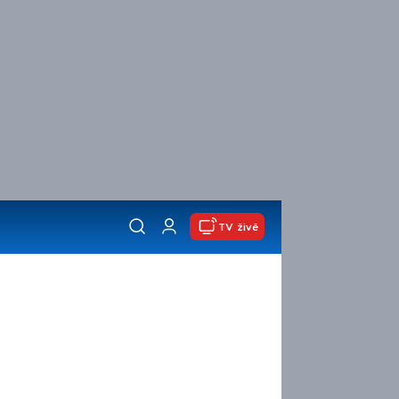
TV živě