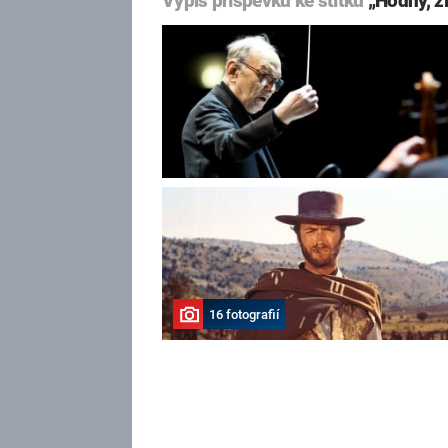
Výpis příspěvků ke štítku
„Hodný, zl
16 fotografií