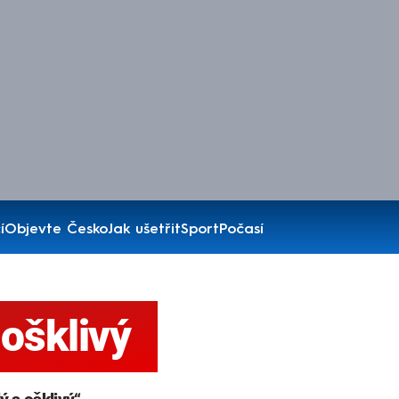
í
Objevte Česko
Jak ušetřit
Sport
Počasí
 ošklivý