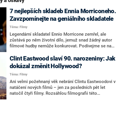
ý a ošklivý“
7 nejlepších skladeb Ennia Morriconeho.
Zavzpomínejte na geniálního skladatele
Téma: Filmy
Legendární skladatel Ennio Morricone zemřel, ale
zůstává po něm životní dílo, jemuž snad žádný autor
filmové hudby nemůže konkurovat. Podívejme se na
sedmero skladeb, díky nimž bude pamatován
nejvýrazněji. Filmy jako Tenkrát na Západě, Hodný, zlý
Clint Eastwood slaví 90. narozeniny: Jak
a ošklivý anebo Mise totiž obsahují kompozice, které
dokázal změnit Hollywood?
dalece přesahují sféru filmu.
Téma: Filmy
Ani velmi požehnaný věk nebrání Clintu Eastwoodovi v
natáčení nových filmů – jen za posledních pět let
natočil čtyři filmy. Rozsáhlou filmografii této
hollywoodské ikony stěží někdo překoná.