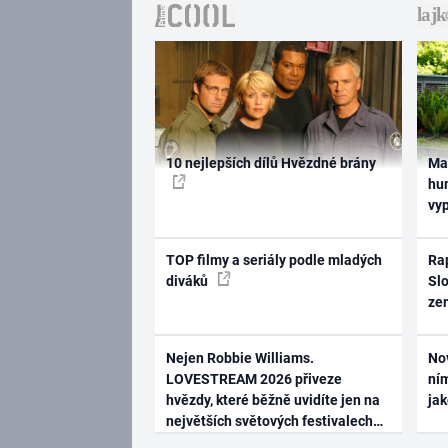
10 nejlepších dílů Hvězdné brány
Ma
hum
vy
TOP filmy a seriály podle mladých
Rap
diváků
Slo
ze
Nejen Robbie Williams.
No
LOVESTREAM 2026 přiveze
ním
hvězdy, které běžně uvidíte jen na
ja
největších světových festivalech