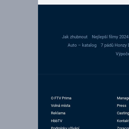
Jak zhubnout
Nejlepší filmy 2024
Auto – katalog
7 pádů Honzy 
Výpoče
O FTV Prima
Manag
Volná místa
Press
Reklama
Casting
HbbTV
Kontak
Podmínky užívání
Zpraco