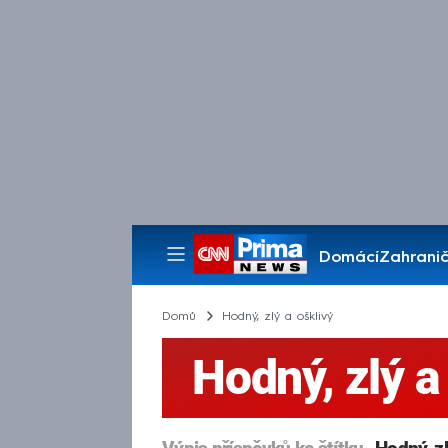
Domácí
Zahranič
Pořady
Domů
Hodný, zlý a ošklivý
Hodný, zlý a