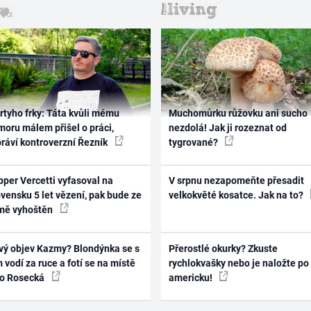
rtyho frky: Táta kvůli mému
Muchomůrku růžovku ani sucho
oru málem přišel o práci,
nezdolá! Jak ji rozeznat od
práví kontroverzní Řezník
tygrované?
per Vercetti vyfasoval na
V srpnu nezapomeňte přesadit
vensku 5 let vězení, pak bude ze
velkokvěté kosatce. Jak na to?
mě vyhoštěn
vý objev Kazmy? Blondýnka se s
Přerostlé okurky? Zkuste
 vodí za ruce a fotí se na místě
rychlokvašky nebo je naložte po
ko Rosecká
americku!