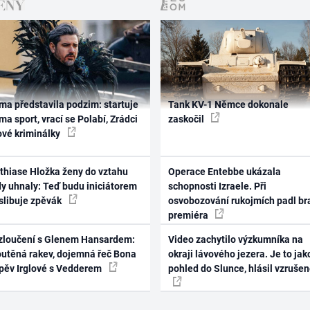
ma představila podzim: startuje
Tank KV-1 Němce dokonale
ma sport, vrací se Polabí, Zrádci
zaskočil
ové kriminálky
thiase Hložka ženy do vztahu
Operace Entebbe ukázala
dy uhnaly: Teď budu iniciátorem
schopnosti Izraele. Při
 slibuje zpěvák
osvobozování rukojmích padl br
premiéra
zloučení s Glenem Hansardem:
Video zachytilo výzkumníka na
outěná rakev, dojemná řeč Bona
okraji lávového jezera. Je to jak
zpěv Irglové s Vedderem
pohled do Slunce, hlásil vzruše