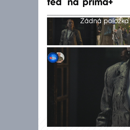
teď na prima+
Žádná položka z
Kristýna Vacenovská
,
Antonin Roos
14. led 2025, 08:18
Legendární herečka Iva Janžur
výkon v rodinné minisérii TV
filmové akademie Český lev v k
Jak Janžurová prozradila pro 
potěšila. Seriál je již nyní k 