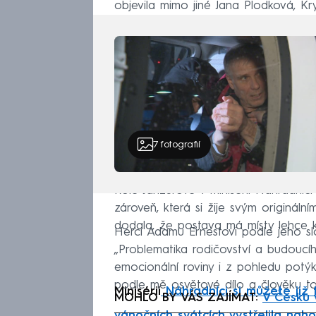
objevila mimo jiné Jana Plodková, K
7
fotografií
Role Janžurové v minisérii Náhradníc
zároveň, která si žije svým originální
dodala, že postava má místy lehce 
Herci Adamu Ernestovi podle jeho slo
„Problematika rodičovství a budoucíh
emocionální roviny i z pohledu potýká
podle mě osvětové dílo a člověku to 
Minisérii
Náhradníci si můžete již 
MOHLO BY VÁS ZAJÍMAT:
V Česku 
vánočních svátcích vystřelila nah