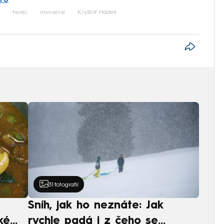
iled to fetch
á
herec
minisérie
Kryštof Hádek
31
fotografií
Sníh, jak ho neznáte: Jak
ké
rychle padá i z čeho se