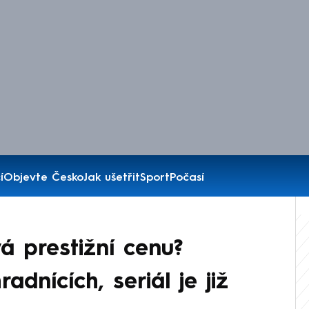
í
Objevte Česko
Jak ušetřit
Sport
Počasí
á prestižní cenu?
dnících, seriál je již