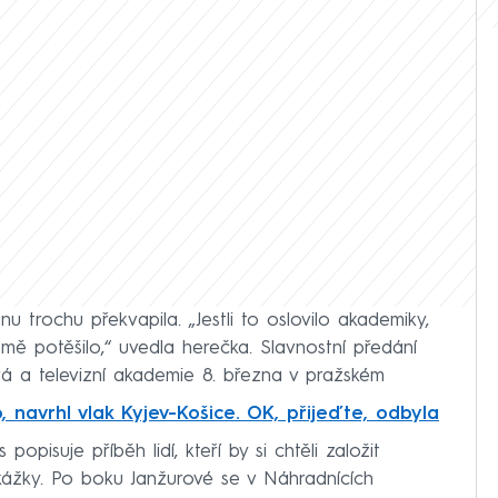
 trochu překvapila. „Jestli to oslovilo akademiky,
 mě potěšilo,“ uvedla herečka. Slavnostní předání
á a televizní akademie 8. března v pražském
, navrhl vlak Kyjev-Košice. OK, přijeďte, odbyla
 popisuje příběh lidí, kteří by si chtěli založit
ekážky. Po boku Janžurové se v Náhradnících