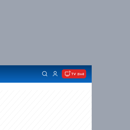
TV živě