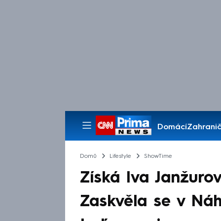
Domácí
Zahranič
Pořady
Domů
Lifestyle
ShowTime
Získá Iva Janžurov
Zaskvěla se v Náhra