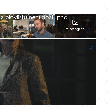
 playlistu není dostupná.
9 fotografií
ová si tento týden vysloužila za svůj
 Prima Náhradníci nominaci na cenu České
ategorii nejlepší herečka ve vedlejší roli.
ShowTime, nominace ji překvapila i
vidění na platformě prima+.