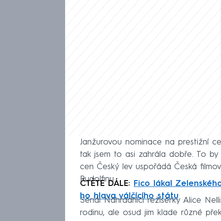
Janžurovou nominace na prestižní cenu
tak jsem to asi zahrála dobře. To by
cen Český lev uspořádá Česká filmov
Rudolfinu.
ČTĚTE DÁLE:
Fico lákal Zelenského
ho hlava válčícího státu
Seriál Náhradníci režisérky Alice Nellis
rodinu, ale osud jim klade různé př