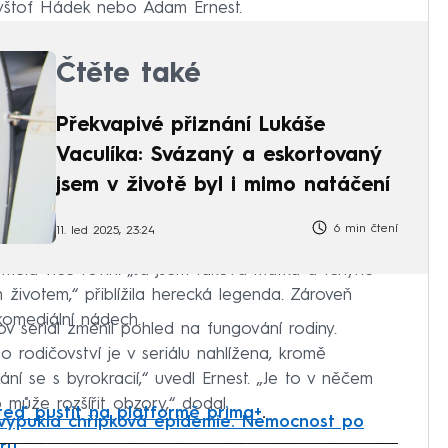
ryštof Hádek nebo Adam Ernest.
Čtěte také
Překvapivé přiznání Lukáše
Vaculíka: Svázaný a eskortovaný
jsem v životě byl i mimo natáčení
6 min čtení
11. led 2025, 23:24
i měla více rovin. „Já jsem taková matka a tchýně
m životem,“ přiblížila herecká legenda. Zároveň
komediální nádech.
v seriál změnil pohled na fungování rodiny.
o rodičovství je v seriálu nahlížena, kromě
ní se s byrokracií,“ uvedl Ernest. „Je to v něčem
může rozšířit obzory,“ dodal.
teď pustit na platformě prima+
.
vypukla chřipková epidemie. Nemocnost po
oru