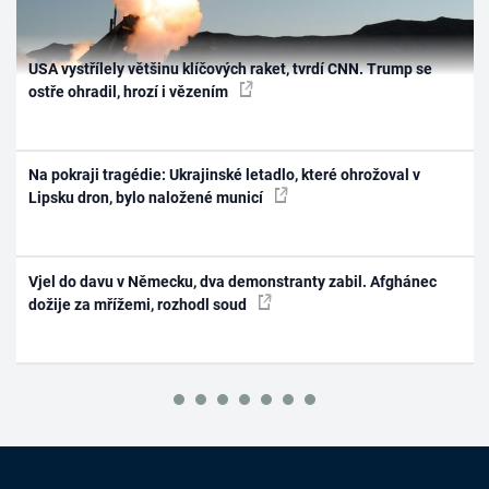
USA vystřílely většinu klíčových raket, tvrdí CNN. Trump se
ostře ohradil, hrozí i vězením
Na pokraji tragédie: Ukrajinské letadlo, které ohrožoval v
Lipsku dron, bylo naložené municí
Vjel do davu v Německu, dva demonstranty zabil. Afghánec
dožije za mřížemi, rozhodl soud