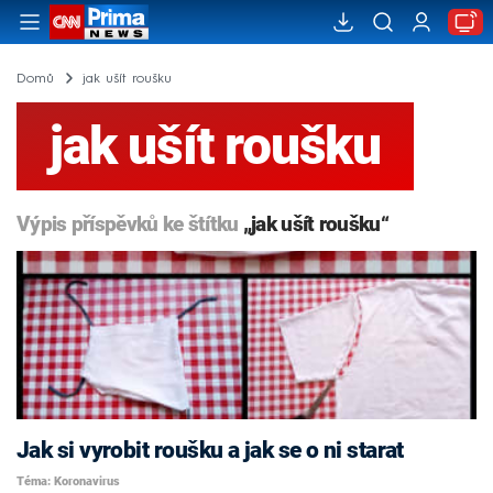
Domů
jak ušít roušku
jak ušít roušku
Výpis příspěvků ke štítku
„jak ušít roušku“
Jak si vyrobit roušku a jak se o ni starat
Téma: Koronavirus