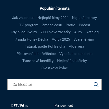
Populární témata
Jak zhubnout
Nejlepší filmy 2024
Nejlepší horory
TV program
Změna času
Partie
Počasí
Kdy budou volby
ZOO Nové začátky
Auto – katalog
7 pádů Honzy Dědka
Volby 2025
Svařené víno
Tatarák podle Pohlreicha
Aloe vera
Pěstování lichořeřišnice
Výpočet ascendentu
Tvarohové knedlíky
Nejlepší palačinky
Švestkový koláč
O FTV Prima
Management