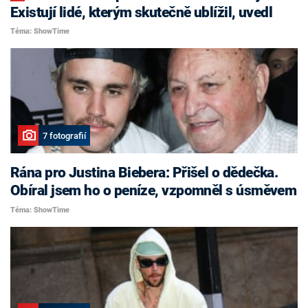
Existují lidé, kterým skutečně ublížil, uvedl
Téma: ShowTime
7 fotografií
Rána pro Justina Biebera: Přišel o dědečka.
Obíral jsem ho o peníze, vzpomněl s úsměvem
Téma: ShowTime