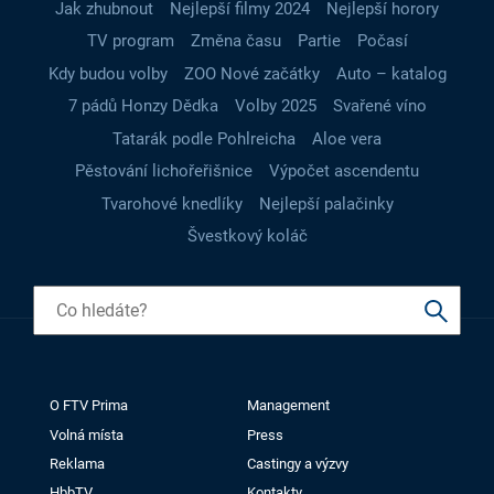
Jak zhubnout
Nejlepší filmy 2024
Nejlepší horory
TV program
Změna času
Partie
Počasí
Kdy budou volby
ZOO Nové začátky
Auto – katalog
7 pádů Honzy Dědka
Volby 2025
Svařené víno
Tatarák podle Pohlreicha
Aloe vera
Pěstování lichořeřišnice
Výpočet ascendentu
Tvarohové knedlíky
Nejlepší palačinky
Švestkový koláč
O FTV Prima
Management
Volná místa
Press
Reklama
Castingy a výzvy
HbbTV
Kontakty