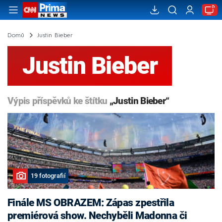
Domů
Justin Bieber
Justin Bieber
Výpis příspěvků ke štítku
„Justin Bieber“
19 fotografií
Finále MS OBRAZEM: Zápas zpestřila
premiérová show. Nechyběli Madonna či