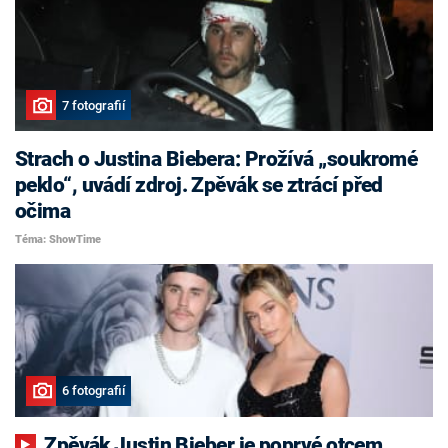
7 fotografií
Strach o Justina Biebera: Prožívá „soukromé
peklo“, uvádí zdroj. Zpěvák se ztrácí před
očima
Téma: ShowTime
6 fotografií
Zpěvák Justin Bieber je poprvé otcem.