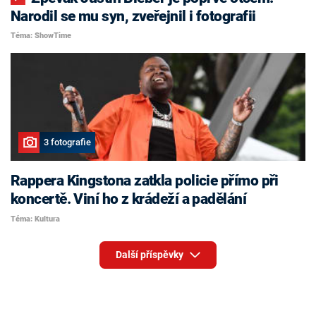
Narodil se mu syn, zveřejnil i fotografii
Téma: ShowTime
3 fotografie
Rappera Kingstona zatkla policie přímo při
koncertě. Viní ho z krádeží a padělání
Téma: Kultura
Další příspěvky