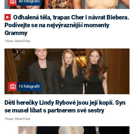
40 fotografií
Odhalená těla, trapas Cher i návrat Biebera.
Podívejte se na nejvýraznější momenty
Grammy
Téma: ShowTime
13 fotografií
Děti herečky Lindy Rybové jsou její kopií. Syn
se musel líbat s partnerem své sestry
Téma: ShowTime