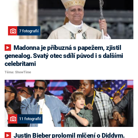
7 fotografií
Madonna je příbuzná s papežem, zjistil
genealog. Svatý otec sdílí původ i s dalšími
celebritami
Téma: ShowTime
11 fotografií
Justin Bieber prolomil mlčení o Diddym.