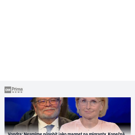
Vondra: Nesmíme působit jako magnet na migranty. Konečná