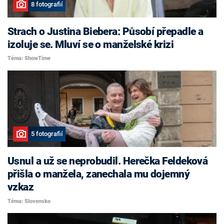
8 fotografií
Strach o Justina Biebera: Působí přepadle a
izoluje se. Mluví se o manželské krizi
Téma: ShowTime
5 fotografií
Usnul a už se neprobudil. Herečka Feldeková
přišla o manžela, zanechala mu dojemný
vzkaz
Téma: Slovensko