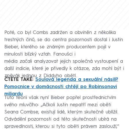
Poté, co byl Combs zadržen a obviněn z několika
trestných činů, se do centra pozornosti dostal i Justin
Bieber, kterého se známým producentem pojil v
minulosti blízký vztah. Fanoušci i
média začali analyzovat jejich společná vystoupení a
další indicie, které je přivedly k otázce, zda mohl být i
zpěvák jednou z Diddyho obětí.
ČTĚTE TAKÉ:
Soulová legenda a sexuální násilí?
Pomocnice v domácnosti chtějí po Robinsonovi
miliardu
Tuto teorii však nyní Bieber popřel prostřednictvím
svého mluvčího: „Ačkoli Justin nepatří mezi oběti
Seana Combse, existují lidé, kterým skutečně ublížil.
Odvádění pozornosti od této skutečnosti ubírá na
spravedlnosti, kterou si tyto oběti právem zaslouží,“