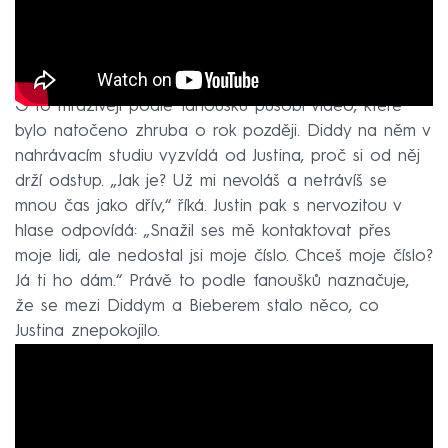
O to mrazivěji podle fanoušků působí video, které
bylo natočeno zhruba o rok později. Diddy na něm v
nahrávacím studiu vyzvídá od Justina, proč si od něj
drží odstup. „Jak je? Už mi nevoláš a netrávíš se
mnou čas jako dřív,“ říká. Justin pak s nervozitou v
hlase odpovídá: „Snažil ses mě kontaktovat přes
moje lidi, ale nedostal jsi moje číslo. Chceš moje číslo?
Já ti ho dám.“ Právě to podle fanoušků naznačuje,
že se mezi Diddym a Bieberem stalo něco, co
Justina znepokojilo.