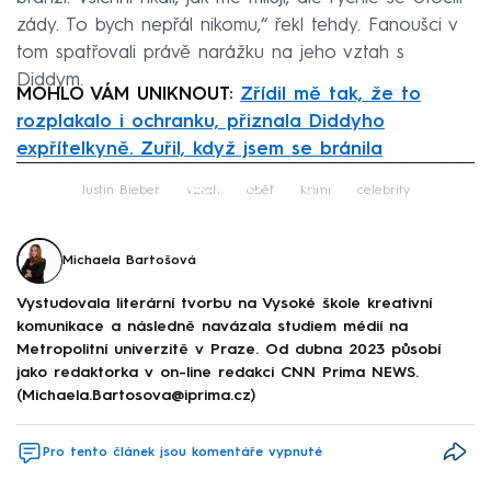
zády. To bych nepřál nikomu,“ řekl tehdy. Fanoušci v
tom spatřovali právě narážku na jeho vztah s
Diddym.
MOHLO VÁM UNIKNOUT:
Zřídil mě tak, že to
rozplakalo i ochranku, přiznala Diddyho
expřítelkyně. Zuřil, když jsem se bránila
Failed to fetch
Justin Bieber
vztah
oběť
krimi
celebrity
Michaela Bartošová
Vystudovala literární tvorbu na Vysoké škole kreativní
komunikace a následně navázala studiem médií na
Metropolitní univerzitě v Praze. Od dubna 2023 působí
jako redaktorka v on-line redakci CNN Prima NEWS.
(Michaela.Bartosova@iprima.cz)
Pro tento článek jsou komentáře vypnuté