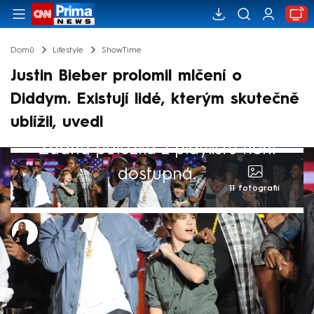
Domů
Lifestyle
ShowTime
Justin Bieber prolomil mlčení o
Diddym. Existují lidé, kterým skutečně
ublížil, uvedl
Žádná položka z playlistu není
dostupná.
11 fotografií
Michaela Bartošová
16. kvě 2025, 10:57
Zpěvák Justin Bieber prolomil mlčení
ohledně svého vztahu s hudebním