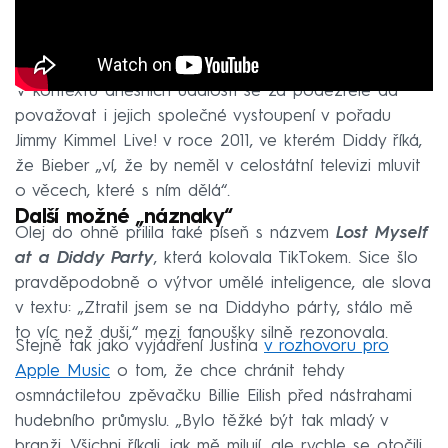
V kontextu dnešních událostí se za podezřelé dá
považovat i jejich společné vystoupení v pořadu
Jimmy Kimmel Live! v roce 2011, ve kterém Diddy říká,
že Bieber „ví, že by neměl v celostátní televizi mluvit
o věcech, které s ním dělá“.
Další možné „náznaky“
Olej do ohně přilila také píseň s názvem
Lost Myself
at a Diddy Party
, která kolovala TikTokem. Sice šlo
pravděpodobně o výtvor umělé inteligence, ale slova
v textu: „Ztratil jsem se na Diddyho párty, stálo mě
to víc než duši,“ mezi fanoušky silně rezonovala.
Stejně tak jako vyjádření Justina
v rozhovoru pro
Apple Music
o tom, že chce chránit tehdy
osmnáctiletou zpěvačku Billie Eilish před nástrahami
hudebního průmyslu. „Bylo těžké být tak mladý v
branži. Všichni říkali, jak mě milují, ale rychle se otočili