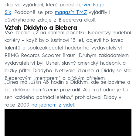
stojí ve vyjádření, které přinesl
server Page
Six
. Podobně se pro
magazín TMZ
vyjádřily i
důvěryhodné zdroje z Bieberova okolí.
Vztah Diddyho a Biebera
Vše začalo už na samém počátku Bieberovy hudební
kariéry – když bylo Justinovi 13 let, objevil ho lovec
talentů a spoluzakladatel hudebního vydavatelství
RBMG Records Scooter Braun. Druhým zakladatelem
vydavatelství byl Usher, slavný americký hudebník a
blízký přítel Diddyho. Netrvalo dlouho a Diddy se stal
Bieberovým „mentorem“ a blízkým přítelem.
„Dnes má Justin 48 hodin s Diddym, kde se bavíme a
co děláme, nemůžeme prozradit. Ale rozhodně je to
sen každého patnáctiletého,“ prohlašoval Diddy v
roce 2009
na jednom z videí
.