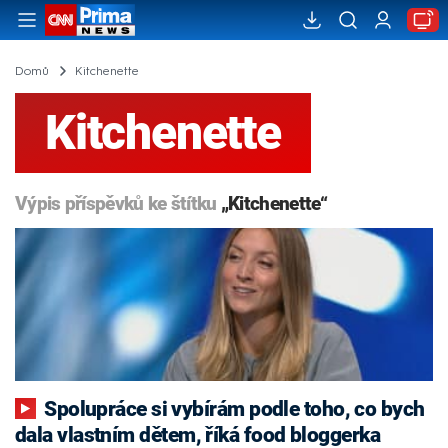
Domů
Kitchenette
Kitchenette
Výpis příspěvků ke štítku
„Kitchenette“
Spolupráce si vybírám podle toho, co bych
dala vlastním dětem, říká food bloggerka