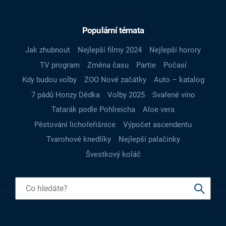
Populární témata
Jak zhubnout
Nejlepší filmy 2024
Nejlepší horory
TV program
Změna času
Partie
Počasí
Kdy budou volby
ZOO Nové začátky
Auto – katalog
7 pádů Honzy Dědka
Volby 2025
Svařené víno
Tatarák podle Pohlreicha
Aloe vera
Pěstování lichořeřišnice
Výpočet ascendentu
Tvarohové knedlíky
Nejlepší palačinky
Švestkový koláč