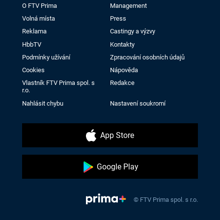
O FTV Prima
Management
Volná místa
Press
Reklama
Castingy a výzvy
HbbTV
Kontakty
Podmínky užívání
Zpracování osobních údajů
Cookies
Nápověda
Vlastník FTV Prima spol. s
Redakce
r.o.
Nahlásit chybu
Nastavení soukromí
App Store
Google Play
© FTV Prima spol. s r.o.