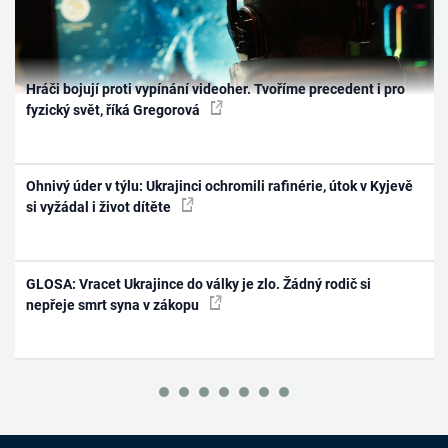
Hráči bojují proti vypínání videoher. Tvoříme precedent i pro
fyzický svět, říká Gregorová
Ohnivý úder v týlu: Ukrajinci ochromili rafinérie, útok v Kyjevě
si vyžádal i život dítěte
GLOSA: Vracet Ukrajince do války je zlo. Žádný rodič si
nepřeje smrt syna v zákopu