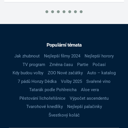
Populární témata
Jak zhubnout
Nejlepší filmy 2024
Nejlepší horory
TV program
Změna času
Partie
Počasí
Kdy budou volby
ZOO Nové začátky
Auto – katalog
7 pádů Honzy Dědka
Volby 2025
Svařené víno
Tatarák podle Pohlreicha
Aloe vera
Pěstování lichořeřišnice
Výpočet ascendentu
Tvarohové knedlíky
Nejlepší palačinky
Švestkový koláč