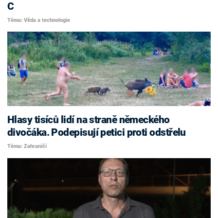
C
Téma: Věda a technologie
Hlasy tisíců lidí na straně německého
divočáka. Podepisují petici proti odstřelu
Téma: Zahraničí