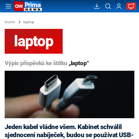
Domů
laptop
laptop
Výpis příspěvků ke štítku
„laptop“
Jeden kabel vládne všem. Kabinet schválil
sjednocení nabíječek, budou se používat USB-