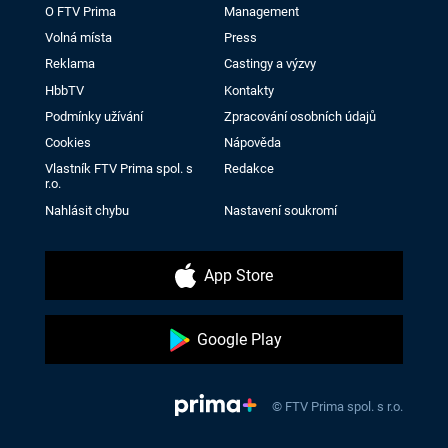
O FTV Prima
Management
Volná místa
Press
Reklama
Castingy a výzvy
HbbTV
Kontakty
Podmínky užívání
Zpracování osobních údajů
Cookies
Nápověda
Vlastník FTV Prima spol. s
Redakce
r.o.
Nahlásit chybu
Nastavení soukromí
App Store
Google Play
© FTV Prima spol. s r.o.