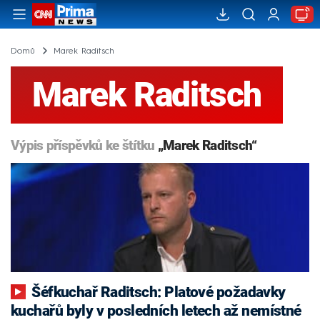
Domů
Marek Raditsch
Marek Raditsch
Výpis příspěvků ke štítku
„Marek Raditsch“
Šéfkuchař Raditsch: Platové požadavky
kuchařů byly v posledních letech až nemístné