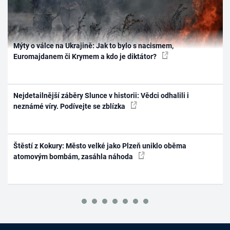
Mýty o válce na Ukrajině: Jak to bylo s nacismem,
Euromajdanem či Krymem a kdo je diktátor?
Nejdetailnější záběry Slunce v historii: Vědci odhalili i
neznámé víry. Podívejte se zblízka
Štěstí z Kokury: Město velké jako Plzeň uniklo oběma
atomovým bombám, zasáhla náhoda