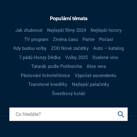
Populární témata
Jak zhubnout
Nejlepší filmy 2024
Nejlepší horory
TV program
Změna času
Partie
Počasí
Kdy budou volby
ZOO Nové začátky
Auto – katalog
7 pádů Honzy Dědka
Volby 2025
Svařené víno
Tatarák podle Pohlreicha
Aloe vera
Pěstování lichořeřišnice
Výpočet ascendentu
Tvarohové knedlíky
Nejlepší palačinky
Švestkový koláč