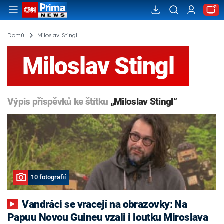
Domů
Miloslav Stingl
Miloslav Stingl
Výpis příspěvků ke štítku
„Miloslav Stingl“
10 fotografií
Vandráci se vracejí na obrazovky: Na
Papuu Novou Guineu vzali i loutku Miroslava