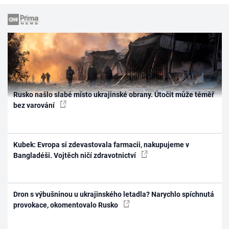
Rusko našlo slabé místo ukrajinské obrany. Útočit může téměř
bez varování
Kubek: Evropa si zdevastovala farmacii, nakupujeme v
Bangladéši. Vojtěch ničí zdravotnictví
Dron s výbušninou u ukrajinského letadla? Narychlo spíchnutá
provokace, okomentovalo Rusko