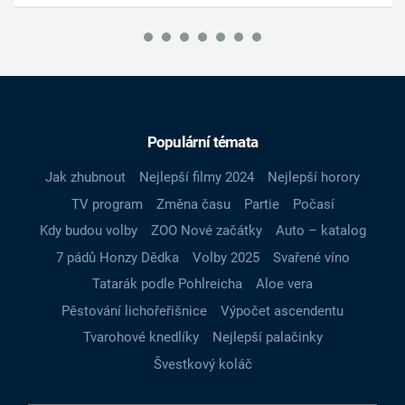
Populární témata
Jak zhubnout
Nejlepší filmy 2024
Nejlepší horory
TV program
Změna času
Partie
Počasí
Kdy budou volby
ZOO Nové začátky
Auto – katalog
7 pádů Honzy Dědka
Volby 2025
Svařené víno
Tatarák podle Pohlreicha
Aloe vera
Pěstování lichořeřišnice
Výpočet ascendentu
Tvarohové knedlíky
Nejlepší palačinky
Švestkový koláč