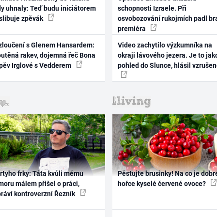
dy uhnaly: Teď budu iniciátorem
schopnosti Izraele. Při
 slibuje zpěvák
osvobozování rukojmích padl br
premiéra
zloučení s Glenem Hansardem:
Video zachytilo výzkumníka na
outěná rakev, dojemná řeč Bona
okraji lávového jezera. Je to jak
zpěv Irglové s Vedderem
pohled do Slunce, hlásil vzruše
rtyho frky: Táta kvůli mému
Pěstujte brusinky! Na co je dobr
oru málem přišel o práci,
hořce kyselé červené ovoce?
práví kontroverzní Řezník