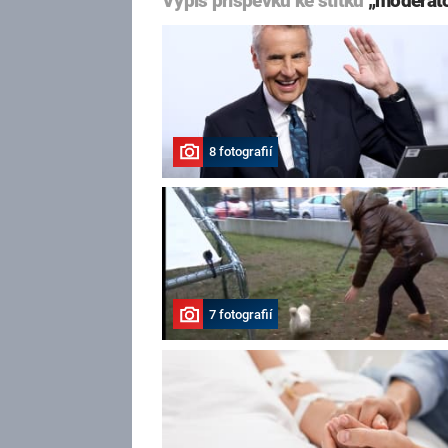
Výpis příspěvků ke štítku
„moderát
8 fotografií
7 fotografií