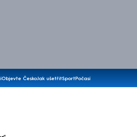
í
Objevte Česko
Jak ušetřit
Sport
Počasí