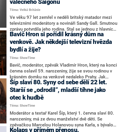
válečného Saigonu
Téma: Velká Británie
Ve věku 97 let zemřel v neděli britský matador mezi
televizními moderátory a novináři Sandy Gall. Smutnou
zprávu potvrdila jeho rodina. Stal se jednou z hlavních
Bavič Hron si pořídil krásný dům na
tváří zpravodajského pořadu News at Ten. Informoval
o dění jen pár hodin po atentátu na J. F. Kennedyho,
venkově. Jak někdejší televizní hvězda
zprávy přinášel i ze Saigonu po vstupu vietnamských
bydlí a žije?
jednotek. O skonu Galla informuje web The Sun.
Téma: ShowTime
Bavič, moderátor, zpěvák Vladimír Hron, který na konci
června oslavil 59. narozeniny, žije se svou rodinou v
krásném domku na venkově nedaleko Prahy. Jak
Šíp slaví 80. Syny od sebe dělí 22 let.
někdejší hvězda televizních obrazovek a všestranně
nadaný umělec žije a bydlí?
Starší se „odrodil“, mladší tíhne jako
otec k hudbě
Téma: ShowTime
Moderátor a textař Karel Šíp, který 1. června slaví 80.
narozeniny, má ze dvou manželství dvě děti. Se
zpěvačkou Marcelou Holanovou syna Karla, s bývalou
Kolaps v přímém přenosu.
baletkou a produkční Ivou, která je o 30 let mladší,