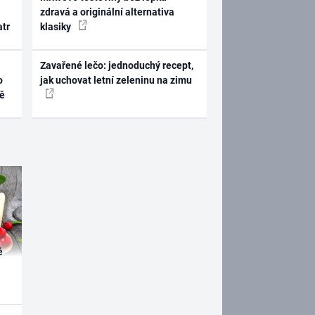
zdravá a originální alternativa
atr
klasiky
Zavařené lečo: jednoduchý recept,
o
jak uchovat letní zeleninu na zimu
ně
é