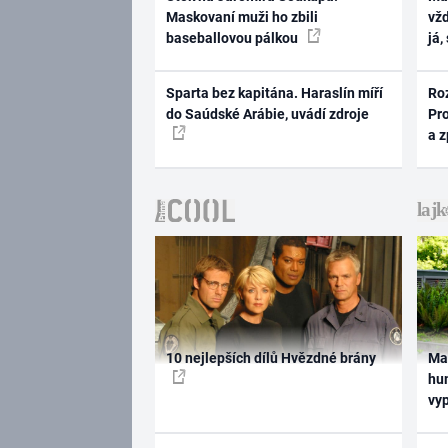
Maskovaní muži ho zbili
vž
baseballovou pálkou
já,
Sparta bez kapitána. Haraslín míří
Ro
do Saúdské Arábie, uvádí zdroje
Pr
a 
10 nejlepších dílů Hvězdné brány
Ma
hum
vy