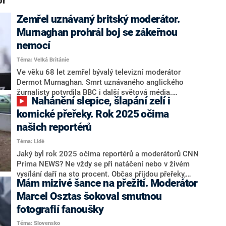
or“
Zemřel uznávaný britský moderátor.
Murnaghan prohrál boj se zákeřnou
nemocí
Téma: Velká Británie
Ve věku 68 let zemřel bývalý televizní moderátor
Dermot Murnaghan. Smrt uznávaného anglického
žurnalisty potvrdila BBC i další světová média.
Nahánění slepice, šlapání zelí i
Murnaghan zemřel zhruba rok poté, co oznámil, že mu
byla diagnostikována rakovina prostaty ve čtvrtém
komické přeřeky. Rok 2025 očima
stádiu.
našich reportérů
Téma: Lidé
Jaký byl rok 2025 očima reportérů a moderátorů CNN
Prima NEWS? Ne vždy se při natáčení nebo v živém
vysílání daří na sto procent. Občas přijdou přeřeky,
Mám mizivé šance na přežití. Moderátor
trapasy nebo nečekané situace. Jindy zazlobí technika
a někdy jde prostě jen o souhru náhod.
Marcel Osztas šokoval smutnou
fotografií fanoušky
Téma: Slovensko