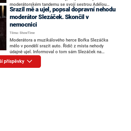
moderátorském tandemu se svojí sestrou Adélou
Srazil mě a ujel, popsal dopravní nehodu
Gondíkovou. S manželkou Markétou má syna
Theodora. Jaké je jeho soukromí a jak vzpomíná na
moderátor Slezáček. Skončil v
svoje první filmování, kdy se před kamerou potkal se
nemocnici
zpěvákem Pavlem Vítkem?
Téma: ShowTime
Moderátora a muzikálového herce Bořka Slezáčka
mělo v pondělí srazit auto. Řidič z místa nehody
údajně ujel. Informoval o tom sám Slezáček na
sociálních sítích. Skončil v nemocnici, z které se prý
ší příspěvky
pokusil utéct.