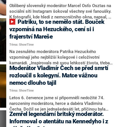
Oblíbený slovenský moderátor Marcel Osťo Osztas na
sociální síti Instagram šokoval všechny své fanoušky.
K fotografii, kde hledí z nemocničního okna, napsal, že
Patriku, to se nemělo stát. Bouček
jeho lékařská prognóza je velmi smutná. Podle svých
slov má navíc mizivé šance na přežití, informoval web
vzpomíná na Hezuckého, cení si i
Nový Čas.
frajerství Mareše
Téma: ShowTime
Na zesnulého moderátora Patrika Hezuckého
vzpomínají jeho nejbližší kolegové i celoživotní
kamarádi. „Inspirovals mě svou lehkostí života, třeba
Moderátor Vladimír Čech se před smrtí
když jsi na týdenní dovolenou přijel s jedním tričkem,“
napsal na Instagramu moderátor Libor Bouček s
rozloučil s kolegyní. Matce vážnou
humorem, který byl podle něj pro Hezuckého
nemoc dlouho tajil
bytostnou záležitostí. I tak ale neskrýval bolest ze
Téma: ShowTime
ztráty kamaráda: „Nedokážu se s tím vyrovnat.
Patriku, to se nemělo stát.“ Ocenil také moderátora
Letos 6. července jsme si připomněli nedožité 74.
Leoše Mareše za to, že se svým blízkým přítelem
narozeniny moderátora, herce a dabéra Vladimíra
Hezuckým trávil před smrtí tolik času.
Čecha. Dožil se jen jednašedesáti let, příčinou byla
Zemřel legendární britský moderátor.
rakovina. Se zrádnou nemocí bojoval velmi statečně a
pracoval téměř do poslední chvíle. Jaké bylo jeho
Informoval o atentátu na Kennedyho i z
soukromí?