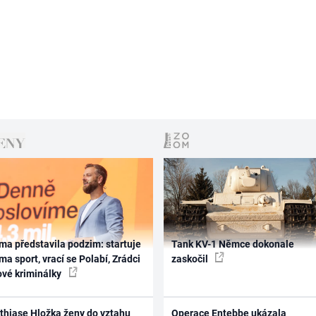
ma představila podzim: startuje
Tank KV-1 Němce dokonale
ma sport, vrací se Polabí, Zrádci
zaskočil
ové kriminálky
thiase Hložka ženy do vztahu
Operace Entebbe ukázala