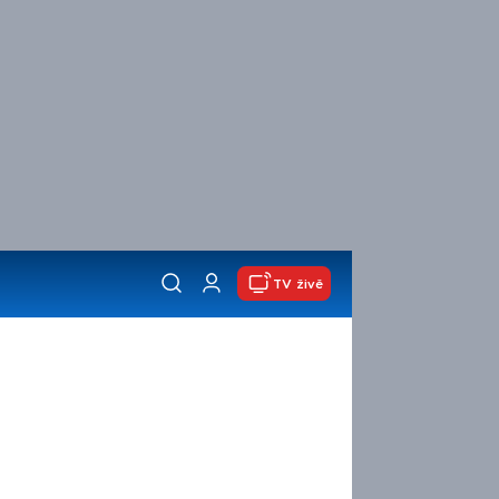
TV živě