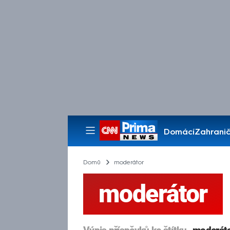
Domácí
Zahranič
Pořady
Domů
moderátor
moderátor