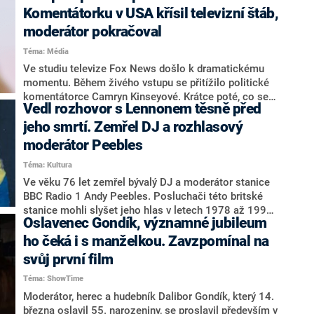
syna Jana. Jeho potomky od sebe dělí dvaadvacet let.
Komentátorku v USA křísil televizní štáb,
Čemu se věnují?
moderátor pokračoval
Téma: Média
Ve studiu televize Fox News došlo k dramatickému
momentu. Během živého vstupu se přitížilo politické
komentátorce Camryn Kinseyové. Krátce poté, co se
Vedl rozhovor s Lennonem těsně před
odmlčela, zkolabovala a spadla vedle stolu.
Pracovníci televize Kinseyové ihned přispěchali na
jeho smrtí. Zemřel DJ a rozhlasový
pomoc. Komentátorka tuto chvíli později na síti X
moderátor Peebles
popsala jako děsivou a ubezpečila, že je v pořádku.
Téma: Kultura
Ve věku 76 let zemřel bývalý DJ a moderátor stanice
BBC Radio 1 Andy Peebles. Posluchači této britské
stanice mohli slyšet jeho hlas v letech 1978 až 1992,
Oslavenec Gondík, významné jubileum
uváděl také mnohokrát hitparádu Top of the Pops.
Peebles také v roce 1980 vedl rozhovor s
ho čeká i s manželkou. Zavzpomínal na
muzikantem Johnem Lennonem dva dny předtím, než
svůj první film
byl hudebník zavražděn. O smutné zprávě informoval
Téma: ShowTime
web BBC.
Moderátor, herec a hudebník Dalibor Gondík, který 14.
března oslavil 55. narozeniny, se proslavil především v