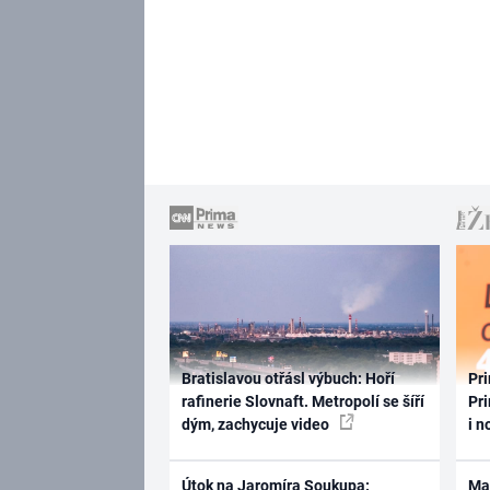
Bratislavou otřásl výbuch: Hoří
Pri
rafinerie Slovnaft. Metropolí se šíří
Pri
dým, zachycuje video
i n
Útok na Jaromíra Soukupa:
Ma