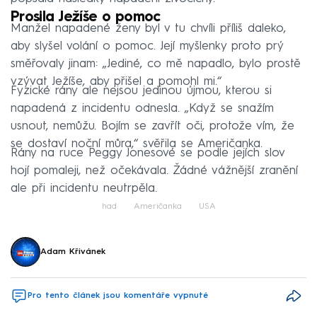
Prosila Ježíše o pomoc
Manžel napadené ženy byl v tu chvíli příliš daleko,
aby slyšel volání o pomoc. Její myšlenky proto prý
směřovaly jinam: „Jediné, co mě napadlo, bylo prostě
vzývat Ježíše, aby přišel a pomohl mi.“
Fyzické rány ale nejsou jedinou újmou, kterou si
napadená z incidentu odnesla. „Když se snažím
usnout, nemůžu. Bojím se zavřít oči, protože vím, že
se dostaví noční můra,“ svěřila se Američanka.
Rány na ruce Peggy Jonesové se podle jejích slov
hojí pomaleji, než očekávala. Žádné vážnější zranění
ale při incidentu neutrpěla.
had
Američanka
USA
Adam Křivánek
Pro tento článek jsou komentáře vypnuté