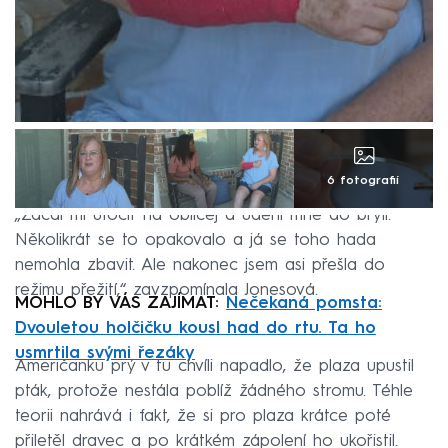
6 fotografií
„Začal mi útočit na obličej a udeřil mne do brýlí.
Několikrát se to opakovalo a já se toho hada
nemohla zbavit. Ale nakonec jsem asi přešla do
režimu přežití,“ zavzpomínala Jonesová.
MOHLO BY VÁS ZAJÍMAT:
Nečekaná pomsta:
Dvouletou holčičku kousl had do rtu. Ta ho
usmrtila svými řezáky
Američanku prý v tu chvíli napadlo, že plaza upustil
pták, protože nestála poblíž žádného stromu. Téhle
teorii nahrává i fakt, že si pro plaza krátce poté
přiletěl dravec a po krátkém zápolení ho ukořistil.