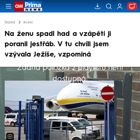
Domů
Krimi
Na ženu spadl had a vzápětí ji
poranil jestřáb. V tu chvíli jsem
vzývala Ježíše, vzpomíná
Žádná položka z playlistu není
Výběr redakce
dostupná.