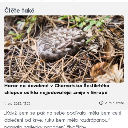
Čtěte také
Horor na dovolené v Chorvatsku: Šestiletého
chlapce uštkla nejjedovatější zmije v Evropě
6 min čtení
1. srp 2023, 13:55
„Když jsem se pak na sebe podívala, měla jsem celé
oblečení od krve, ruku jsem měla rozdrápanou,“
popsala následky napadení živočichy.