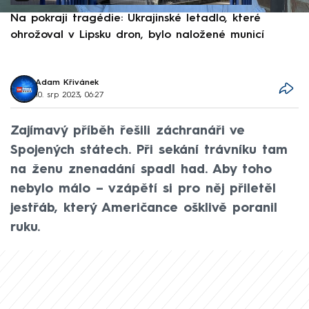
Na pokraji tragédie: Ukrajinské letadlo, které
P
ohrožoval v Lipsku dron, bylo naložené municí
e
Adam Křivánek
10. srp 2023, 06:27
Zajímavý příběh řešili záchranáři ve
Spojených státech. Při sekání trávníku tam
na ženu znenadání spadl had. Aby toho
nebylo málo – vzápětí si pro něj přiletěl
jestřáb, který Američance ošklivě poranil
ruku.