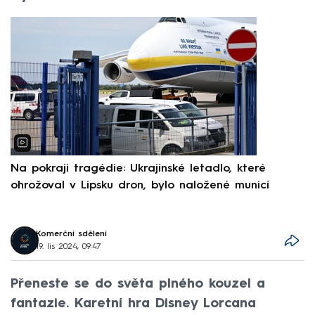
Na pokraji tragédie: Ukrajinské letadlo, které
P
ohrožoval v Lipsku dron, bylo naložené municí
e
Komerční sdělení
19. lis 2024, 09:47
Přeneste se do světa plného kouzel a
fantazie. Karetní hra Disney Lorcana