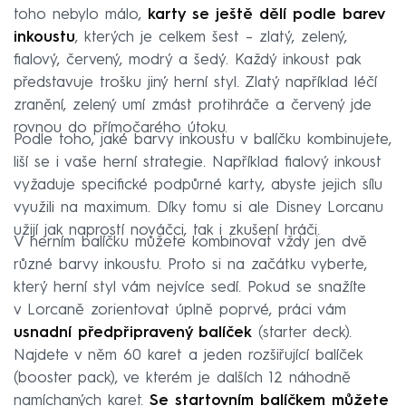
toho nebylo málo,
karty se ještě dělí podle barev
inkoustu
, kterých je celkem šest – zlatý, zelený,
fialový, červený, modrý a šedý. Každý inkoust pak
představuje trošku jiný herní styl. Zlatý například léčí
zranění, zelený umí zmást protihráče a červený jde
rovnou do přímočarého útoku.
Podle toho, jaké barvy inkoustu v balíčku kombinujete,
liší se i vaše herní strategie. Například fialový inkoust
vyžaduje specifické podpůrné karty, abyste jejich sílu
využili na maximum. Díky tomu si ale Disney Lorcanu
užijí jak naprostí nováčci, tak i zkušení hráči.
V herním balíčku můžete kombinovat vždy jen dvě
různé barvy inkoustu. Proto si na začátku vyberte,
který herní styl vám nejvíce sedí. Pokud se snažíte
v Lorcaně zorientovat úplně poprvé, práci vám
usnadní předpřipravený balíček
(starter deck).
Najdete v něm 60 karet a jeden rozšiřující balíček
(booster pack), ve kterém je dalších 12 náhodně
namíchaných karet.
Se startovním balíčkem můžete