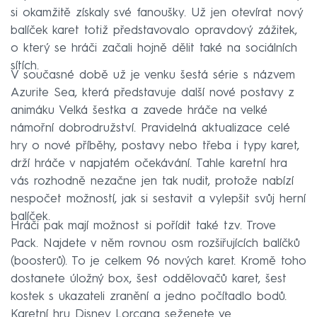
si okamžitě získaly své fanoušky. Už jen otevírat nový
balíček karet totiž představovalo opravdový zážitek,
o který se hráči začali hojně dělit také na sociálních
sítích.
V současné době už je venku šestá série s názvem
Azurite Sea, která představuje další nové postavy z
animáku Velká šestka a zavede hráče na velké
námořní dobrodružství. Pravidelná aktualizace celé
hry o nové příběhy, postavy nebo třeba i typy karet,
drží hráče v napjatém očekávání. Tahle karetní hra
vás rozhodně nezačne jen tak nudit, protože nabízí
nespočet možností, jak si sestavit a vylepšit svůj herní
balíček.
Hráči pak mají možnost si pořídit také tzv. Trove
Pack. Najdete v něm rovnou osm rozšiřujících balíčků
(boosterů). To je celkem 96 nových karet. Kromě toho
dostanete úložný box, šest oddělovačů karet, šest
kostek s ukazateli zranění a jedno počítadlo bodů.
Karetní hru Disney Lorcana seženete ve