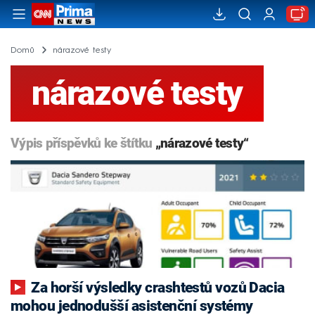
Domů
nárazové testy
nárazové testy
Výpis příspěvků ke štítku
„nárazové testy“
Za horší výsledky crashtestů vozů Dacia
mohou jednodušší asistenční systémy