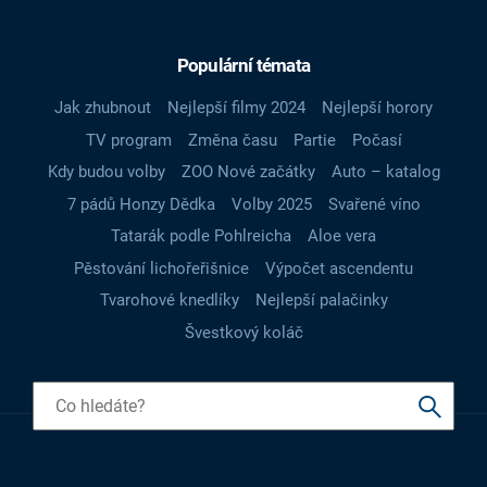
Populární témata
Jak zhubnout
Nejlepší filmy 2024
Nejlepší horory
TV program
Změna času
Partie
Počasí
Kdy budou volby
ZOO Nové začátky
Auto – katalog
7 pádů Honzy Dědka
Volby 2025
Svařené víno
Tatarák podle Pohlreicha
Aloe vera
Pěstování lichořeřišnice
Výpočet ascendentu
Tvarohové knedlíky
Nejlepší palačinky
Švestkový koláč