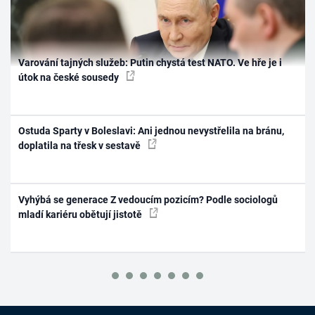
Varování tajných služeb: Putin chystá test NATO. Ve hře je i
útok na české sousedy
Ostuda Sparty v Boleslavi: Ani jednou nevystřelila na bránu,
doplatila na třesk v sestavě
Vyhýbá se generace Z vedoucím pozicím? Podle sociologů
mladí kariéru obětují jistotě