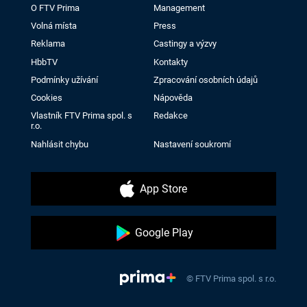
O FTV Prima
Management
Volná místa
Press
Reklama
Castingy a výzvy
HbbTV
Kontakty
Podmínky užívání
Zpracování osobních údajů
Cookies
Nápověda
Vlastník FTV Prima spol. s
Redakce
r.o.
Nahlásit chybu
Nastavení soukromí
App Store
Google Play
© FTV Prima spol. s r.o.