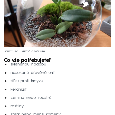
Použít lze i kulaté akvárium
Co vše potřebujete?
skleněnou nádobu
nasekané dřevěné uhlí
síťku proti hmyzu
keramzit
zeminu nebo substrát
rostliny
štěrk nebo menší kameny