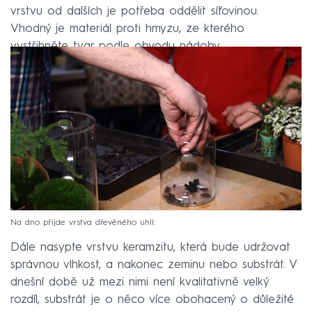
vrstvu od dalších je potřeba oddělit síťovinou.
Vhodný je materiál proti hmyzu, ze kterého
vystřihněte tvar podle obvodu nádoby.
Na dno přijde vrstva dřevěného uhlí.
Dále nasypte vrstvu keramzitu, která bude udržovat
správnou vlhkost, a nakonec zeminu nebo substrát. V
dnešní době už mezi nimi není kvalitativně velký
rozdíl, substrát je o něco více obohacený o důležité