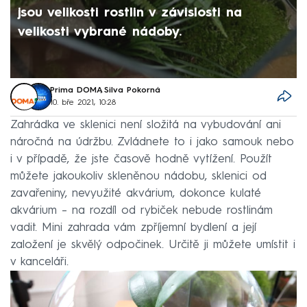
jsou velikosti rostlin v závislosti na
velikosti vybrané nádoby.
Prima DOMA
,
Silva Pokorná
10. bře 2021, 10:28
Zahrádka ve sklenici není složitá na vybudování ani
náročná na údržbu. Zvládnete to i jako samouk nebo
i v případě, že jste časově hodně vytížení. Použít
můžete jakoukoliv skleněnou nádobu, sklenici od
zavařeniny, nevyužité akvárium, dokonce kulaté
akvárium –⁠ na rozdíl od rybiček nebude rostlinám
vadit. Mini zahrada vám zpříjemní bydlení a její
založení je skvělý odpočinek. Určitě ji můžete umístit i
v kanceláři.