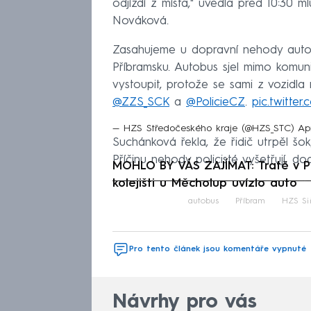
odjíždí z místa," uvedla před 10:30 
Nováková.
Zasahujeme u dopravní nehody autob
Příbramsku. Autobus sjel mimo komuni
vystoupit, protože se sami z vozidla
@ZZS_SCK
a
@PolicieCZ
.
pic.twitte
— HZS Středočeského kraje (@HZS_STC)
Apr
Suchánková řekla, že řidič utrpěl šo
Příčinu nehody policisté vyšetřují, do
MOHLO BY VÁS ZAJÍMAT: Tratě v Pr
kolejišti u Měcholup uvízlo auto
Fa
autobus
Příbram
HZS St
Pro tento článek jsou komentáře vypnuté
Návrhy pro vás