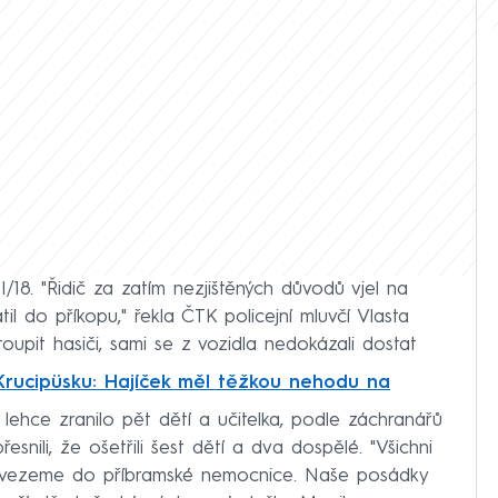
I/18. "Řidič za zatím nezjištěných důvodů vjel na
il do příkopu," řekla ČTK policejní mluvčí Vlasta
oupit hasiči, sami se z vozidla nedokázali dostat
Krucipüsku: Hajíček měl těžkou nehodu na
 lehce zranilo pět dětí a učitelka, podle záchranářů
řesnili, že ošetřili šest dětí a dva dospělé. "Všichni
ty vezeme do příbramské nemocnice. Naše posádky