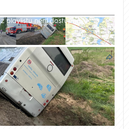
 playlistu není dostupná.
48
čtvrtek ráno havaroval autobus s 38
 a převrátil se na bok. Šest dětí a dva
 záchranáři je po ošetření převezli do
ací policie a záchranné služby.