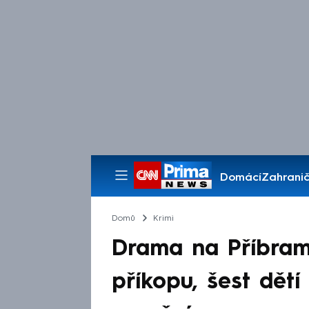
Domácí
Zahranič
Pořady
Domů
Krimi
Drama na Příbrams
příkopu, šest dětí