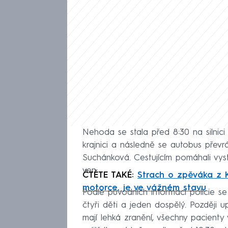
Nehoda se stala před 8:30 na silnici 
krajnici a následně se autobus převrát
Suchánková. Cestujícím pomáhali vyst
ven.
ČTĚTE TAKÉ:
Strach o zpěváka z 
motorce, je ve vážném stavu
Podle původních informací policie se
čtyři děti a jeden dospělý. Později up
mají lehká zranění, všechny pacien