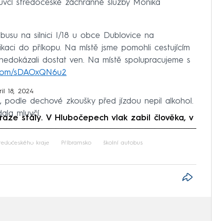
mluvčí středočeské záchranné služby Monika
usu na silnici I/18 u obce Dublovice na
kaci do příkopu. Na místě jsme pomohli cestujícím
 nedokázali dostat ven. Na místě spolupracujeme s
r.com/sDAOxQN6u2
il 18, 2024
k, podle dechové zkoušky před jízdou nepil alkohol.
dala mluvčí.
aze stály. V Hlubočepech vlak zabil člověka, v
iled to fetch
ředočeského kraje
Příbramsko
školní autobus