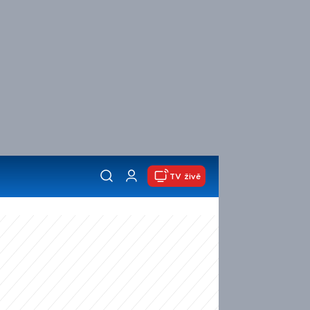
TV živě