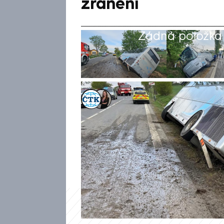
zranění
Žádná položka z
ČTK
,
Michaela Vlčková
Akt. 18. dub 2024, 10:53
• 18. dub 2024, 09:
U Dublovic na Příbramsku ve 
malými dětmi, sjel do příkopu
dospělí utrpěli lehká zranění,
nemocnice, vyplynulo z inform