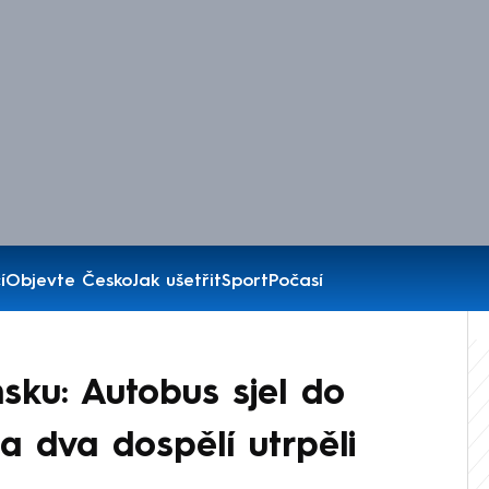
í
Objevte Česko
Jak ušetřit
Sport
Počasí
ku: Autobus sjel do
 a dva dospělí utrpěli