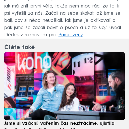
jak má znít první věta, takže jsem moc rád, že to ti
psi vyřešili za nás. Začali na sebe skákat, až jsme se
báli, aby si něco neudělali, tak jsme je okřikovali a
pak jsme se začali bavit o psech a už to šlo,“ uvedl
Dědek v rozhovoru pro
Prima ženy
.
Čtěte také
Jsme si vzácní, vařením čas neztrácíme, ujistila