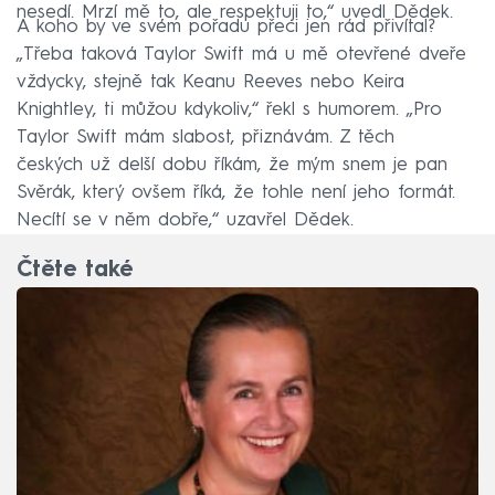
nesedí. Mrzí mě to, ale respektuji to,“ uvedl Dědek.
A koho by ve svém pořadu přeci jen rád přivítal?
„Třeba taková Taylor Swift má u mě otevřené dveře
vždycky, stejně tak Keanu Reeves nebo Keira
Knightley, ti můžou kdykoliv,“ řekl s humorem. „Pro
Taylor Swift mám slabost, přiznávám. Z těch
českých už delší dobu říkám, že mým snem je pan
Svěrák, který ovšem říká, že tohle není jeho formát.
Necítí se v něm dobře,“ uzavřel Dědek.
Čtěte také