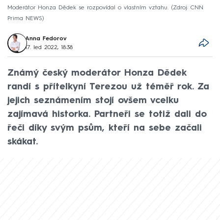
Moderátor Honza Dědek se rozpovídal o vlastním vztahu.
Zdroj: CNN
Prima NEWS
Anna Fedorov
17. led 2022, 18:38
Známý český moderátor Honza Dědek
randí s přítelkyní Terezou už téměř rok. Za
jejich seznámením stojí ovšem vcelku
zajímavá historka. Partneři se totiž dali do
řeči díky svým psům, kteří na sebe začali
skákat.