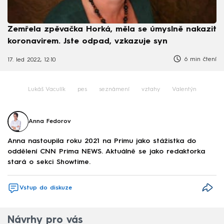
Zemřela zpěvačka Horká, měla se úmyslně nakazit
koronavirem. Jste odpad, vzkazuje syn
6 min čtení
17. led 2022, 12:10
Lukáš Vaculík
pes
seznámení
vztahy
Valentýn
Anna Fedorov
Anna nastoupila roku 2021 na Primu jako stážistka do
oddělení CNN Prima NEWS. Aktuálně se jako redaktorka
stará o sekci Showtime.
Vstup do diskuze
Návrhy pro vás