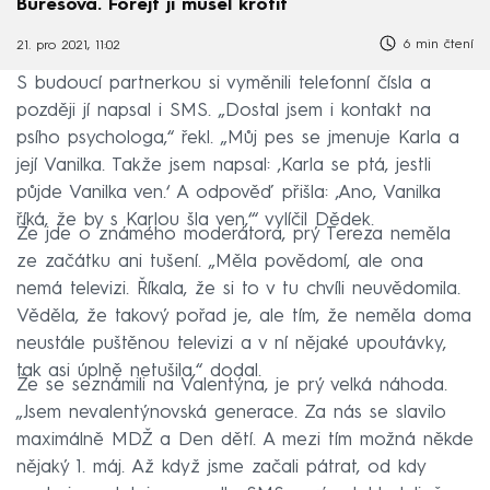
Burešová. Forejt ji musel krotit
6 min čtení
21. pro 2021, 11:02
S budoucí partnerkou si vyměnili telefonní čísla a
později jí napsal i SMS. „Dostal jsem i kontakt na
psího psychologa,“ řekl. „Můj pes se jmenuje Karla a
její Vanilka. Takže jsem napsal: ‚Karla se ptá, jestli
půjde Vanilka ven.‘ A odpověď přišla: ‚Ano, Vanilka
říká, že by s Karlou šla ven,‘“ vylíčil Dědek.
Že jde o známého moderátora, prý Tereza neměla
ze začátku ani tušení. „Měla povědomí, ale ona
nemá televizi. Říkala, že si to v tu chvíli neuvědomila.
Věděla, že takový pořad je, ale tím, že neměla doma
neustále puštěnou televizi a v ní nějaké upoutávky,
tak asi úplně netušila,“ dodal.
Že se seznámili na Valentýna, je prý velká náhoda.
„Jsem nevalentýnovská generace. Za nás se slavilo
maximálně MDŽ a Den dětí. A mezi tím možná někde
nějaký 1. máj. Až když jsme začali pátrat, od kdy