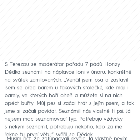
S Terezou se moderátor pořadu 7 pádů Honzy
Dědka seznámil na náplavce loni v únoru, konkrétně
na svátek zamilovaných. „Venčil jsem psa a zastavil
jsem se před barem u takových stolečků, kde mají i
barely, ve kterých hoří oheň a můžete si na nich
opéct buřty. Můj pes si začal hrát s jejím psem, a tak
jsme si začali povídat. Seznámili nás vlastně ti psi. Já
nejsem moc seznamovací typ. Potřebuju vždycky
s někým seznámit, potřebuju někoho, kdo za mě
řekne tu první větu,“ svěřil se Dědek.
„Musím říct, že zafungovali skvěle. Já vlastně nevím,