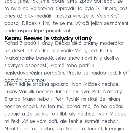
spolu jsme, tak jsme podle SMS zpráv dohledali, že
to bylo na Valentýna. Opravdu to bylo 14. února, což
dnes už díky mediální masáži vím, že je Valentýn,“
popsal Dědek s tím, že se mu výročí jejich seznámení
bude aspoň lépe pamatovat.
Keanu Reeves je vždycky vítaný
Pořad 7 pádů Honzy Dědka dělá známý moderátor
už deset let. Začínal v divadle Viola, teď točí v
Malostranské besedě. Jeho show navštívily desítky
slavných osobností, kromě toho patří k
nejsledovanějším pořadům. Přesto se najdou tací, kteří
pozvání odmítnou.
„Těch lidí je strašná spousta. Ivan Mládek nechce,
Lukáš Vaculík nechce, Jaromír Dulava, Petr Nárožný,
Standa Majer nebo i Petr Rychlý mi říkal, že nikam
nechce chodit, že ten můj pořad zná, že ho občas
sleduje a že se mu to i líbí, ale nechce. Ivan Mládek
mi řekl: ‚Ať se vám daří, ale tenhle formát nechci.’
Není to nic osobního, zkrátka je to formát, který jim