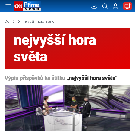
Domů
nejvyšší hora světa
nejvyšší hora
světa
Výpis příspěvků ke štítku
„nejvyšší hora světa“