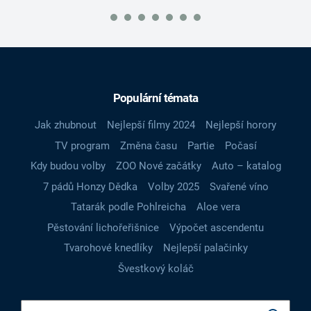
Populární témata
Jak zhubnout
Nejlepší filmy 2024
Nejlepší horory
TV program
Změna času
Partie
Počasí
Kdy budou volby
ZOO Nové začátky
Auto – katalog
7 pádů Honzy Dědka
Volby 2025
Svařené víno
Tatarák podle Pohlreicha
Aloe vera
Pěstování lichořeřišnice
Výpočet ascendentu
Tvarohové knedlíky
Nejlepší palačinky
Švestkový koláč