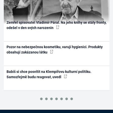
Zemřel spisovatel Vladimír Páral. Na jeho knihy se stály fronty,
odešel v den svých narozenin
Pozor na nebezpečnou kosmetiku, varují hygienici. Produkty
obsahují zakázanou látku
Babiš si chce posvítit na Klempířovu kulturní politiku.
Samozřejmě budu reagovat, uvedl