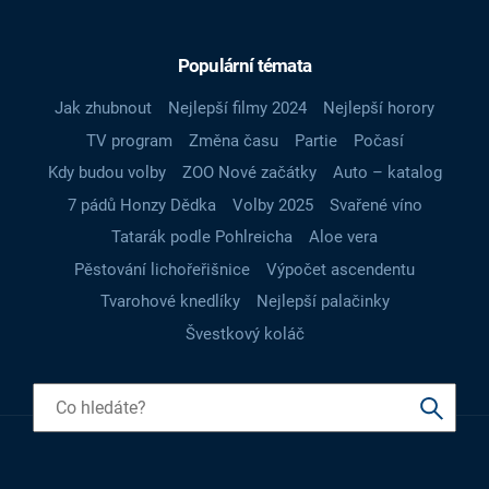
Populární témata
Jak zhubnout
Nejlepší filmy 2024
Nejlepší horory
TV program
Změna času
Partie
Počasí
Kdy budou volby
ZOO Nové začátky
Auto – katalog
7 pádů Honzy Dědka
Volby 2025
Svařené víno
Tatarák podle Pohlreicha
Aloe vera
Pěstování lichořeřišnice
Výpočet ascendentu
Tvarohové knedlíky
Nejlepší palačinky
Švestkový koláč