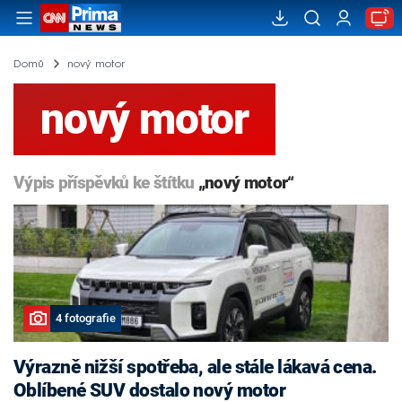
Domů
nový motor
nový motor
Výpis příspěvků ke štítku
„nový motor“
4 fotografie
Výrazně nižší spotřeba, ale stále lákavá cena.
Oblíbené SUV dostalo nový motor