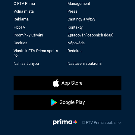
O FTV Prima
Management
Volná místa
Press
Reklama
Castingy a výzvy
HbbTV
Kontakty
Podmínky užívání
Zpracování osobních údajů
Cookies
Nápověda
Vlastník FTV Prima spol. s
Redakce
r.o.
Nahlásit chybu
Nastavení soukromí
App Store
Google Play
© FTV Prima spol. s r.o.