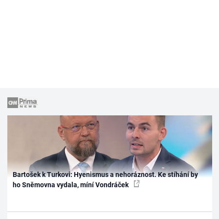
Bartošek k Turkovi: Hyenismus a nehoráznost. Ke stíhání by
ho Sněmovna vydala, míní Vondráček