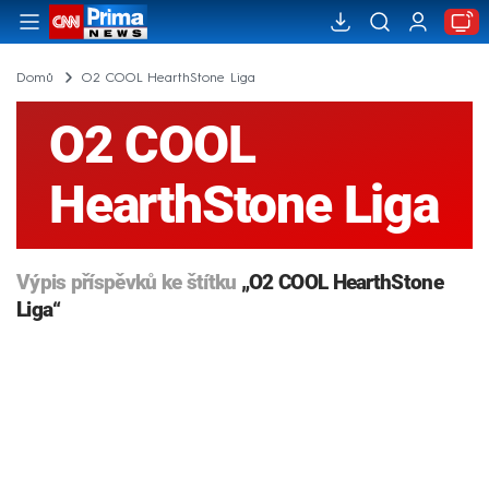
Domů
O2 COOL HearthStone Liga
O2 COOL
HearthStone Liga
Výpis příspěvků ke štítku
„O2 COOL HearthStone
Liga“