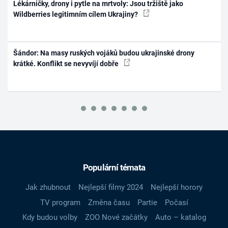
Lékárničky, drony i pytle na mrtvoly: Jsou tržiště jako
Wildberries legitimním cílem Ukrajiny?
Šándor: Na masy ruských vojáků budou ukrajinské drony
krátké. Konflikt se nevyvíjí dobře
Populární témata
Jak zhubnout
Nejlepší filmy 2024
Nejlepší horory
TV program
Změna času
Partie
Počasí
Kdy budou volby
ZOO Nové začátky
Auto – katalog