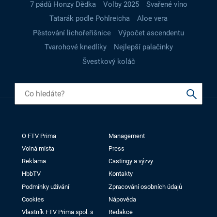
7 pádů Honzy Dědka
Volby 2025
Svařené víno
Tatarák podle Pohlreicha
Aloe vera
Pěstování lichořeřišnice
Výpočet ascendentu
Tvarohové knedlíky
Nejlepší palačinky
Švestkový koláč
O FTV Prima
Management
Volná místa
Press
Reklama
Castingy a výzvy
HbbTV
Kontakty
Podmínky užívání
Zpracování osobních údajů
Cookies
Nápověda
Vlastník FTV Prima spol. s
Redakce