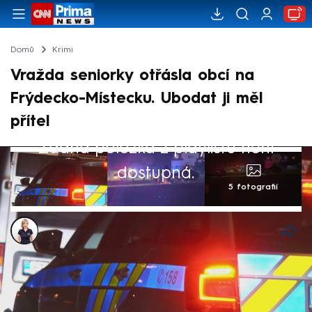
Domů
Krimi
Vražda seniorky otřásla obcí na
Frýdecko-Místecku. Ubodat ji měl
přítel
Žádná položka z playlistu není
dostupná.
5 fotografií
Markéta Schenková
11. pro 2025, 22:18
Kriminalisté na Frýdecko-Místecku vyšetřují
vraždu 66leté ženy. Zřejmě ji pobodal její