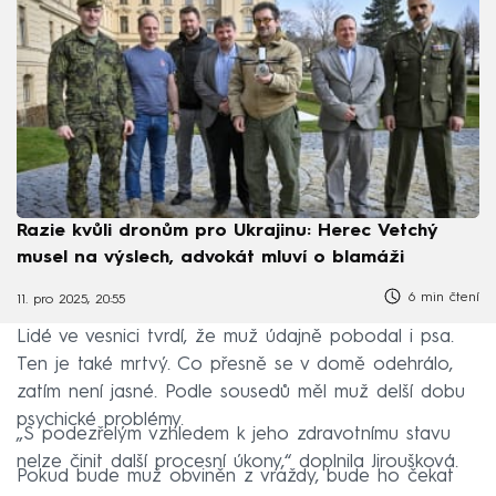
Razie kvůli dronům pro Ukrajinu: Herec Vetchý
musel na výslech, advokát mluví o blamáži
6 min čtení
11. pro 2025, 20:55
Lidé ve vesnici tvrdí, že muž údajně pobodal i psa.
Ten je také mrtvý. Co přesně se v domě odehrálo,
zatím není jasné. Podle sousedů měl muž delší dobu
psychické problémy.
„S podezřelým vzhledem k jeho zdravotnímu stavu
nelze činit další procesní úkony,“ doplnila Jiroušková.
Pokud bude muž obviněn z vraždy, bude ho čekat