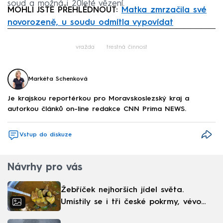
soud a možná i 20leté vězení.
MOHLI JSTE PŘEHLÉDNOUT:
Matka zmrzačila své
novorozeně, u soudu odmítla vypovídat
Failed to fetch
vražda
trestná činnost
Markéta Schenková
Je krajskou reportérkou pro Moravskoslezský kraj a
autorkou článků on-line redakce CNN Prima NEWS.
Vstup do diskuze
Návrhy pro vás
Žebříček nejhorších jídel světa.
Umístily se i tři české pokrmy, vévodí
skandinávská kuchyně