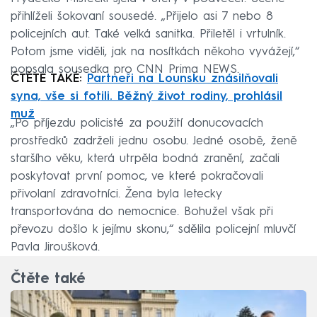
přihlíželi šokovaní sousedé. „Přijelo asi 7 nebo 8
policejních aut. Také velká sanitka. Přiletěl i vrtulník.
Potom jsme viděli, jak na nosítkách někoho vyvážejí,“
popsala sousedka pro CNN Prima NEWS.
ČTĚTE TAKÉ:
Partneři na Lounsku znásilňovali
syna, vše si fotili. Běžný život rodiny, prohlásil
muž
„Po příjezdu policisté za použití donucovacích
prostředků zadrželi jednu osobu. Jedné osobě, ženě
staršího věku, která utrpěla bodná zranění, začali
poskytovat první pomoc, ve které pokračovali
přivolaní zdravotníci. Žena byla letecky
transportována do nemocnice. Bohužel však při
převozu došlo k jejímu skonu,“ sdělila policejní mluvčí
Pavla Jiroušková.
Čtěte také