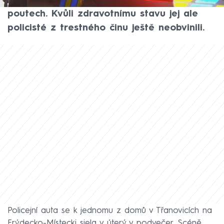
přítel, u kterého přebývala. Již ho odvedli v
poutech. Kvůli zdravotnímu stavu jej ale
policisté z trestného činu ještě neobvinili.
Policejní auta se k jednomu z domů v Třanovicích na
Frýdecko-Místecki
sjela v úterý v podvečer. Scéně