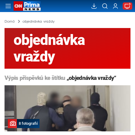
Domů
objednávka vraždy
objednávka
vraždy
Výpis příspěvků ke štítku
„objednávka vraždy“
8 fotografií