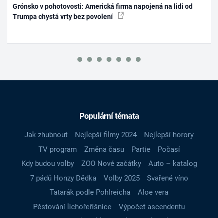
Grónsko v pohotovosti: Americká firma napojená na lidi od
Trumpa chystá vrty bez povolení
Populární témata
Jak zhubnout
Nejlepší filmy 2024
Nejlepší horory
TV program
Změna času
Partie
Počasí
Kdy budou volby
ZOO Nové začátky
Auto – katalog
7 pádů Honzy Dědka
Volby 2025
Svařené víno
Tatarák podle Pohlreicha
Aloe vera
Pěstování lichořeřišnice
Výpočet ascendentu