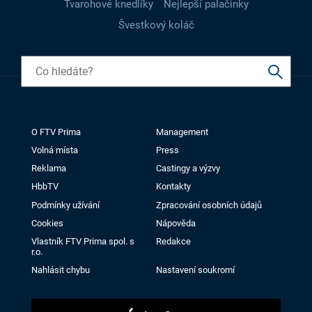
Tvarohové knedlíky
Nejlepší palačinky
Švestkový koláč
O FTV Prima
Management
Volná místa
Press
Reklama
Castingy a výzvy
HbbTV
Kontakty
Podmínky užívání
Zpracování osobních údajů
Cookies
Nápověda
Vlastník FTV Prima spol. s
Redakce
r.o.
Nahlásit chybu
Nastavení soukromí