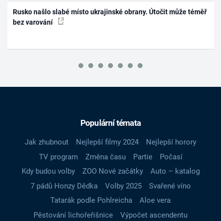
Rusko našlo slabé místo ukrajinské obrany. Útočit může téměř
bez varování
Populární témata
Jak zhubnout
Nejlepší filmy 2024
Nejlepší horory
TV program
Změna času
Partie
Počasí
Kdy budou volby
ZOO Nové začátky
Auto – katalog
7 pádů Honzy Dědka
Volby 2025
Svařené víno
Tatarák podle Pohlreicha
Aloe vera
Pěstování lichořeřišnice
Výpočet ascendentu