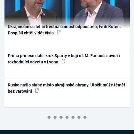
Ukrajincům se lehčí trestná činnost odpouštěla, tvrdí Koten.
Pospíšil chtěl vidět čísla
Prima přinese další krok Sparty v boji o LM. Fanoušci uvidí i
rozhodující odvetu v Lyonu
Rusko našlo slabé místo ukrajinské obrany. Útočit může téměř
bez varování