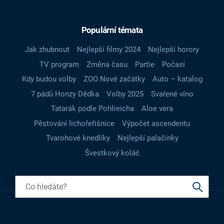
Populární témata
Jak zhubnout
Nejlepší filmy 2024
Nejlepší horory
TV program
Změna času
Partie
Počasí
Kdy budou volby
ZOO Nové začátky
Auto – katalog
7 pádů Honzy Dědka
Volby 2025
Svařené víno
Tatarák podle Pohlreicha
Aloe vera
Pěstování lichořeřišnice
Výpočet ascendentu
Tvarohové knedlíky
Nejlepší palačinky
Švestkový koláč