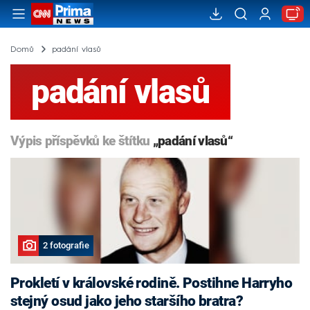
Domů
padání vlasů
padání vlasů
Výpis příspěvků ke štítku
„padání vlasů“
2 fotografie
Prokletí v královské rodině. Postihne Harryho
stejný osud jako jeho staršího bratra?