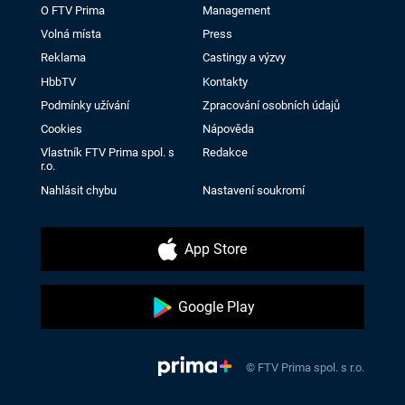
O FTV Prima
Management
Volná místa
Press
Reklama
Castingy a výzvy
HbbTV
Kontakty
Podmínky užívání
Zpracování osobních údajů
Cookies
Nápověda
Vlastník FTV Prima spol. s
Redakce
r.o.
Nahlásit chybu
Nastavení soukromí
App Store
Google Play
© FTV Prima spol. s r.o.