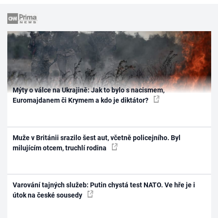
Mýty o válce na Ukrajině: Jak to bylo s nacismem,
Euromajdanem či Krymem a kdo je diktátor?
Muže v Británii srazilo šest aut, včetně policejního. Byl
milujícím otcem, truchlí rodina
Varování tajných služeb: Putin chystá test NATO. Ve hře je i
útok na české sousedy