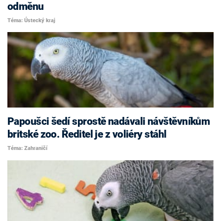
odměnu
Téma: Ústecký kraj
Papoušci šedí sprostě nadávali návštěvníkům
britské zoo. Ředitel je z voliéry stáhl
Téma: Zahraničí