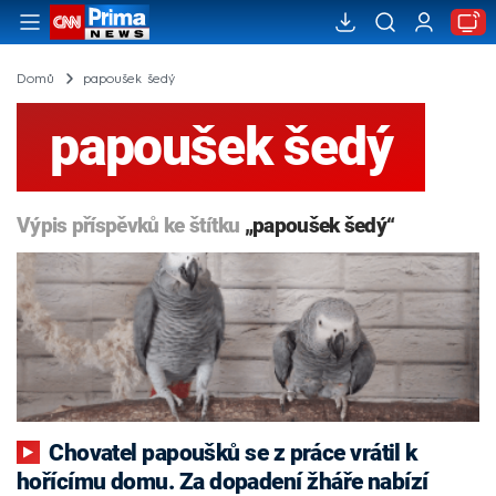
Domů
papoušek šedý
papoušek šedý
Výpis příspěvků ke štítku
„papoušek šedý“
Chovatel papoušků se z práce vrátil k
hořícímu domu. Za dopadení žháře nabízí