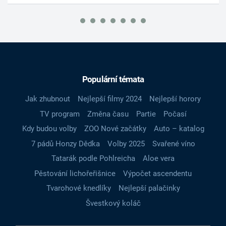
Populární témata
Jak zhubnout
Nejlepší filmy 2024
Nejlepší horory
TV program
Změna času
Partie
Počasí
Kdy budou volby
ZOO Nové začátky
Auto – katalog
7 pádů Honzy Dědka
Volby 2025
Svařené víno
Tatarák podle Pohlreicha
Aloe vera
Pěstování lichořeřišnice
Výpočet ascendentu
Tvarohové knedlíky
Nejlepší palačinky
Švestkový koláč