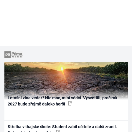
Letošní vlna veder? Nic moc, míní vědci. Vysvětlili, proč rok
2027 bude zřejmě daleko horší
Střelba v thajské škole: Student zabil učitele a další zranil.