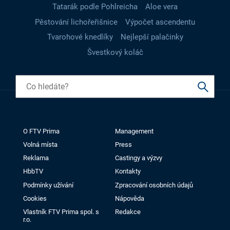
Tatarák podle Pohlreicha
Aloe vera
Pěstování lichořeřišnice
Výpočet ascendentu
Tvarohové knedlíky
Nejlepší palačinky
Švestkový koláč
O FTV Prima
Management
Volná místa
Press
Reklama
Castingy a výzvy
HbbTV
Kontakty
Podmínky užívání
Zpracování osobních údajů
Cookies
Nápověda
Vlastník FTV Prima spol. s
Redakce
r.o.