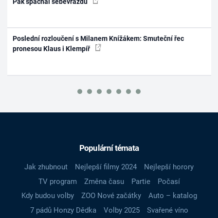
Pak spáchal sebevraždu
Poslední rozloučení s Milanem Knížákem: Smuteční řec
pronesou Klaus i Klempíř
Populární témata
Jak zhubnout
Nejlepší filmy 2024
Nejlepší horory
TV program
Změna času
Partie
Počasí
Kdy budou volby
ZOO Nové začátky
Auto – katalog
7 pádů Honzy Dědka
Volby 2025
Svařené víno