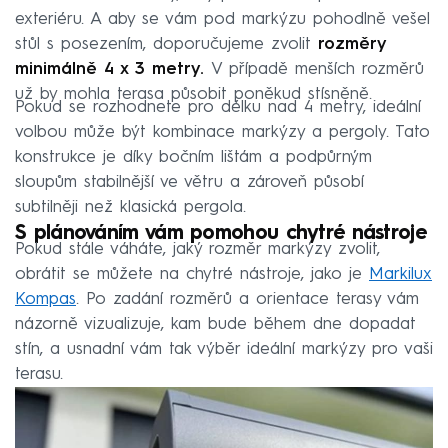
exteriéru. A aby se vám pod markýzu pohodlně vešel
stůl s posezením, doporučujeme zvolit
rozměry
minimálně 4 x 3 metry.
V případě menších rozměrů
už by mohla terasa působit poněkud stísněně.
Pokud se rozhodnete pro délku nad 4 metry, ideální
volbou může být kombinace markýzy a pergoly. Tato
konstrukce je díky bočním lištám a podpůrným
sloupům stabilnější ve větru a zároveň působí
subtilněji než klasická pergola.
S plánováním vám pomohou chytré nástroje
Pokud stále váháte, jaký rozměr markýzy zvolit,
obrátit se můžete na chytré nástroje, jako je
Markilux
Kompas
. Po zadání rozměrů a orientace terasy vám
názorně vizualizuje, kam bude během dne dopadat
stín, a usnadní vám tak výběr ideální markýzy pro vaši
terasu.