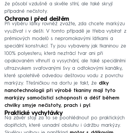
že působí vzdušně a skvěle stíní, ale také skryjí
případné nečistoty.
Ochrana i před deštěm
Při výběru látky rovněž zvažte, zda chcete markýzu
využívat i v dešti. V tomto případě je třeba vybírat z
prémiových modelů s nepromokavými látkami a
speciální konstrukcí. Ty jsou vybaveny jak tkaninou ze
100% polyesteru, která neztrácí tvar ani při
opakovaném vlhnutí a vysychání, ale také speciálními
ultrazvukem svařovanými švy a odtokovými kanálky,
které spolehlivě odvedou deštovou vodu z povrchu
markýzy. Třešničkou na dortu je fakt, že
díky
nanotechnologii při výrobě tkaniny mají tyto
markýzy samočisticí schopnosti a déšť během
chvilky smyje nečistoty, prach i pyl
.
Praktické vychytávky
Na závěr stojí za to se poohlédnout po praktických
doplňcích, které usnadní obsluhu i údržbu markýzy.
Skvělou volbou je například
motor s dálkovým