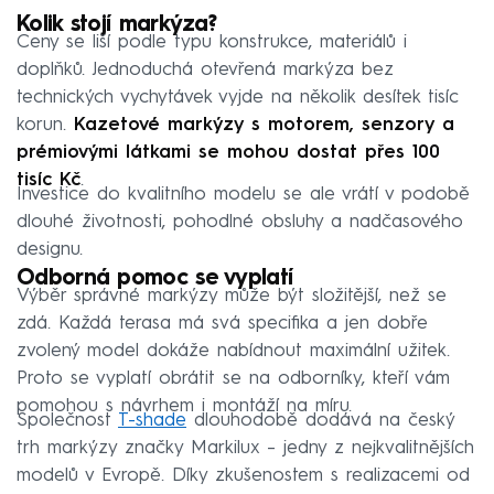
Kolik stojí markýza?
Ceny se liší podle typu konstrukce, materiálů i
doplňků. Jednoduchá otevřená markýza bez
technických vychytávek vyjde na několik desítek tisíc
korun.
Kazetové markýzy s motorem, senzory a
prémiovými látkami se mohou dostat přes 100
tisíc Kč
.
Investice do kvalitního modelu se ale vrátí v podobě
dlouhé životnosti, pohodlné obsluhy a nadčasového
designu.
Odborná pomoc se vyplatí
Výběr správné markýzy může být složitější, než se
zdá. Každá terasa má svá specifika a jen dobře
zvolený model dokáže nabídnout maximální užitek.
Proto se vyplatí obrátit se na odborníky, kteří vám
pomohou s návrhem i montáží na míru.
Společnost
T-shade
dlouhodobě dodává na český
trh markýzy značky Markilux – jedny z nejkvalitnějších
modelů v Evropě. Díky zkušenostem s realizacemi od