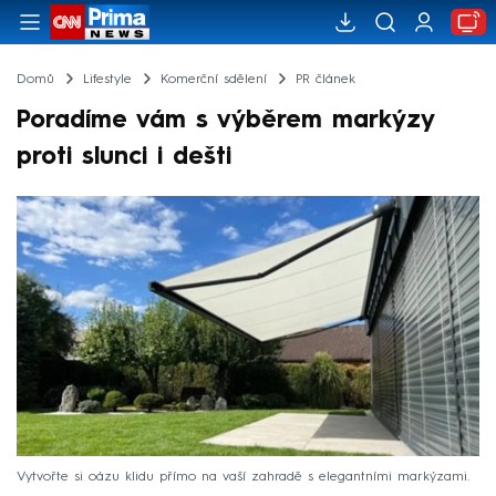
Domů
Lifestyle
Komerční sdělení
PR článek
Poradíme vám s výběrem markýzy
proti slunci i dešti
Vytvořte si oázu klidu přímo na vaší zahradě s elegantními markýzami.