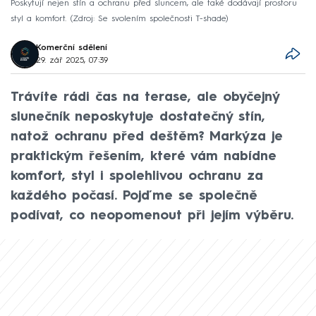
Poskytují nejen stín a ochranu před sluncem, ale také dodávají prostoru
styl a komfort.
Zdroj: Se svolením společnosti T-shade
Komerční sdělení
29. zář 2025, 07:39
Trávíte rádi čas na terase, ale obyčejný
slunečník neposkytuje dostatečný stín,
natož ochranu před deštěm? Markýza je
praktickým řešením, které vám nabídne
komfort, styl i spolehlivou ochranu za
každého počasí. Pojďme se společně
podívat, co neopomenout při jejím výběru.