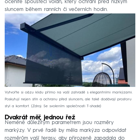
oceníte spouštěcí volán, který ochrání před nízkým
sluncem během ranních či večerních hodin.
Vytvořte si oázu klidu přímo na vaší zahradě s elegantními markýzami.
Poskytují nejen stín a ochranu před sluncem, ale také dodávají prostoru
styl a komfort.
Zdroj: Se svolením společnosti T-shade
Dvakrát měř, jednou řež
Neméně důležitým parametrem jsou rozměry
markýzy. V prvé řadě by měla markýza odpovídat
rozměrům vaší terasy, aby přirozeně zapadala do