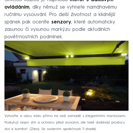
ovládáním
, díky němuž se vyhnete namáhavému
ručnímu vysouvání. Pro delší životnost a klidnější
spánek pak oceníte
senzory
, které automaticky
zasunou či vysunou markýzu podle aktuálních
povětrnostních podmínek.
Vytvořte si oázu klidu přímo na vaší zahradě s elegantními markýzami.
Poskytují nejen stín a ochranu před sluncem, ale také dodávají prostoru
styl a komfort.
Zdroj: Se svolením společnosti T-shade