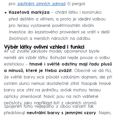
pro
zastínění zimních zahrad
či pergol.
Kazetová markýza
– chrání látku i konstrukci
před deštěm a větrem, a proto je ideální volbou
pro terasy vystavené povětrnostním vlivům.
Investice do kazetového provedení se vrátí v delší
životnosti a menších nárocích na údržbu.
Výběr látky ovlivní vzhled i funkci
Ať už zvolíte jakýkoliv model, opomenout byste
neměli ani výběr látky. Bohužel nejde pouze o volbu
estetickou -
tmavé i světlé odstíny mají řadu plusů
a mínusů, které je třeba zvážit.
Obecně se dá říci,
že světlé barvy sice působí vzdušným dojmem, ale při
ostrém slunci nemusí dostatečně stínit. Naopak tmavé
barvy sice stíní na jedničku, avšak mohou terasu
opticky zmenšovat. Navíc jsou na nich viditelné
nečistoty, jako například listí z okolních stromů.
Spojením toho nejlepšího z obou variant tak
představují
neutrální barvy s jemnými vzory
. Nejen,