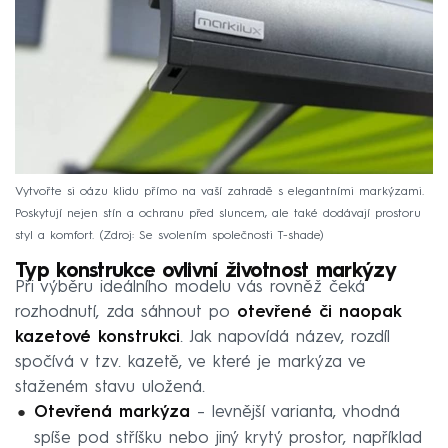
Vytvořte si oázu klidu přímo na vaší zahradě s elegantními markýzami.
Poskytují nejen stín a ochranu před sluncem, ale také dodávají prostoru
styl a komfort.
Zdroj: Se svolením společnosti T-shade
Typ konstrukce ovlivní životnost markýzy
Při výběru ideálního modelu vás rovněž čeká
rozhodnutí, zda sáhnout po
otevřené či naopak
kazetové konstrukci
. Jak napovídá název, rozdíl
spočívá v tzv. kazetě, ve které je markýza ve
staženém stavu uložená.
Otevřená markýza
– levnější varianta, vhodná
spíše pod stříšku nebo jiný krytý prostor, například