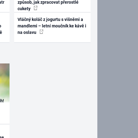
atr
způsob, jak zpracovat přerostlé
cukety
Vláčný koláč z jogurtu s višněmi a
o
mandlemi – letní moučník ke kávě i
ně
na oslavu
h!
se