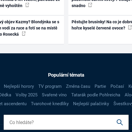
mě vyhoštěn
snadno
vý objev Kazmy? Blondýnka se s
Pěstujte brusinky! Na co je dobr
 vodí za ruce a fotí se na místě
hořce kyselé červené ovoce?
ko Rosecká
Populární témata
Nejlepší horory
TV program
Změna času
Partie
Počasí
K
Dědka
Volby 2025
Svařené víno
Tatarák podle Pohlreicha
Alo
t ascendentu
Tvarohové knedlíky
Nejlepší palačinky
Švestkov