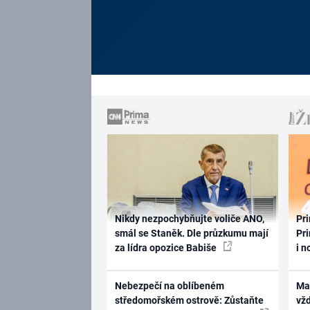
Nikdy nezpochybňujte voliče ANO,
Pri
smál se Staněk. Dle průzkumu mají
Pri
za lídra opozice Babiše
i n
Nebezpečí na oblíbeném
Ma
středomořském ostrově: Zůstaňte
vž