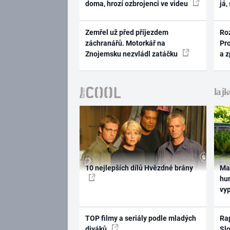
doma, hrozí ozbrojenci ve videu
já,
Zemřel už před příjezdem
Ro
záchranářů. Motorkář na
Pr
Znojemsku nezvládl zatáčku
a 
10 nejlepších dílů Hvězdné brány
Ma
hum
vy
TOP filmy a seriály podle mladých
Rap
diváků
Slo