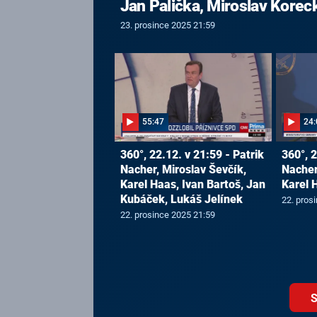
Jan Palička, Miroslav Korec
23. prosince 2025 21:59
55:47
24:
360°, 22.12. v 21:59 - Patrik
360°, 2
Nacher, Miroslav Ševčík,
Nacher
Karel Haas, Ivan Bartoš, Jan
Karel 
Kubáček, Lukáš Jelínek
22. pros
22. prosince 2025 21:59
S