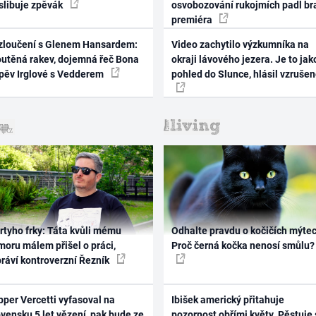
 slibuje zpěvák
osvobozování rukojmích padl br
premiéra
zloučení s Glenem Hansardem:
Video zachytilo výzkumníka na
outěná rakev, dojemná řeč Bona
okraji lávového jezera. Je to jak
zpěv Irglové s Vedderem
pohled do Slunce, hlásil vzruše
rtyho frky: Táta kvůli mému
Odhalte pravdu o kočičích mýtec
oru málem přišel o práci,
Proč černá kočka nenosí smůlu?
práví kontroverzní Řezník
per Vercetti vyfasoval na
Ibišek americký přitahuje
vensku 5 let vězení, pak bude ze
pozornost obřími květy. Pěstuje 