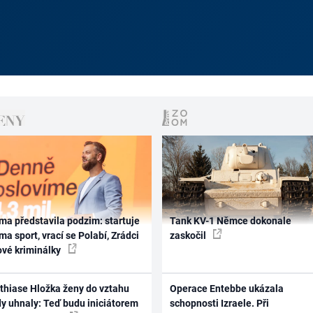
ma představila podzim: startuje
Tank KV-1 Němce dokonale
ma sport, vrací se Polabí, Zrádci
zaskočil
ové kriminálky
thiase Hložka ženy do vztahu
Operace Entebbe ukázala
dy uhnaly: Teď budu iniciátorem
schopnosti Izraele. Při