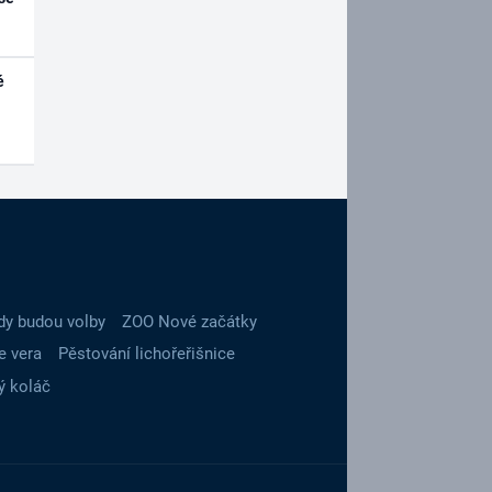
é
dy budou volby
ZOO Nové začátky
e vera
Pěstování lichořeřišnice
ý koláč