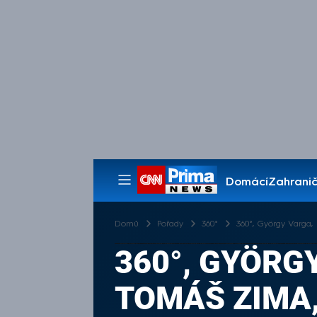
Domácí
Zahranič
Pořady
Domů
Pořady
360°
360°, György Varga,
360°, GYÖRG
TOMÁŠ ZIMA, 