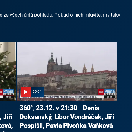
né ze všech úhlů pohledu. Pokud o nich mluvíte, my taky
22:21
360°, 23.12. v 21:30 - Denis
 Jiří
Doksanský, Libor Vondráček, Jiří
ková,
Pospíšil, Pavla Pivoňka Vaňková