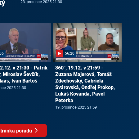
ký
23. prosince 2025 21:30
06
56:20
2.12. v 21:30 - Patrik
360°, 19.12. v 21:59 -
, Miroslav Ševčík,
Zuzana Majerová, Tomáš
Haas, Ivan Bartoš
Zdechovský, Gabriela
Svárovská, Ondřej Prokop,
ince 2025 21:30
Lukáš Kovanda, Pavel
Peterka
19. prosince 2025 21:59
tránka pořadu