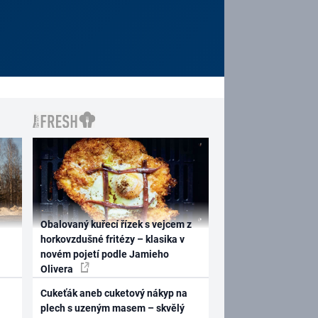
Obalovaný kuřecí řízek s vejcem z
horkovzdušné fritézy – klasika v
novém pojetí podle Jamieho
Olivera
Cukeťák aneb cuketový nákyp na
plech s uzeným masem – skvělý