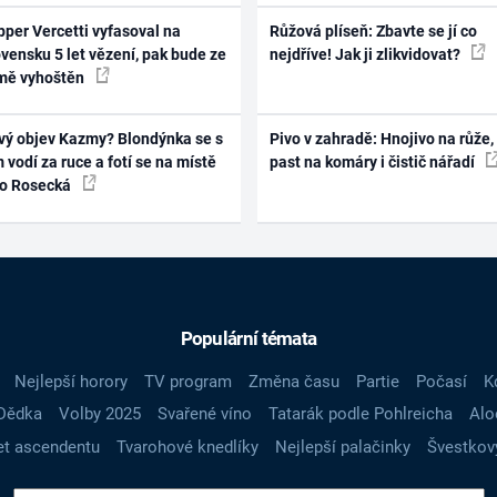
per Vercetti vyfasoval na
Růžová plíseň: Zbavte se jí co
vensku 5 let vězení, pak bude ze
nejdříve! Jak ji zlikvidovat?
mě vyhoštěn
vý objev Kazmy? Blondýnka se s
Pivo v zahradě: Hnojivo na růže,
 vodí za ruce a fotí se na místě
past na komáry i čistič nářadí
ko Rosecká
Populární témata
Nejlepší horory
TV program
Změna času
Partie
Počasí
K
Dědka
Volby 2025
Svařené víno
Tatarák podle Pohlreicha
Alo
t ascendentu
Tvarohové knedlíky
Nejlepší palačinky
Švestkov