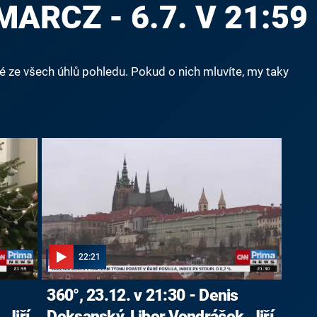
ARCZ - 6.7. V 21:59
né ze všech úhlů pohledu. Pokud o nich mluvíte, my taky
22:21
360°, 23.12. v 21:30 - Denis
 Jiří
Doksanský, Libor Vondráček, Jiří