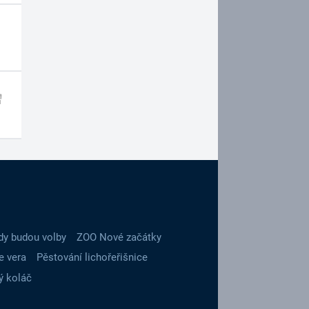
dy budou volby
ZOO Nové začátky
e vera
Pěstování lichořeřišnice
ý koláč