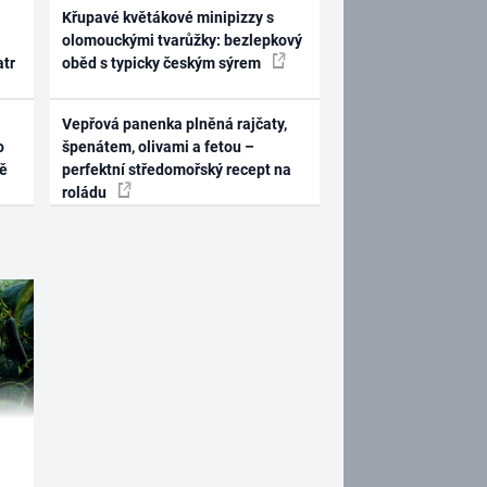
Křupavé květákové minipizzy s
olomouckými tvarůžky: bezlepkový
atr
oběd s typicky českým sýrem
Vepřová panenka plněná rajčaty,
o
špenátem, olivami a fetou –
ně
perfektní středomořský recept na
roládu