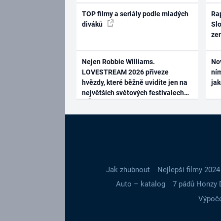
TOP filmy a seriály podle mladých
Rap
diváků
Slo
ze
Nejen Robbie Williams.
No
LOVESTREAM 2026 přiveze
ním
hvězdy, které běžně uvidíte jen na
ja
největších světových festivalech
Jak zhubnout
Nejlepší filmy 2024
Auto – katalog
7 pádů Honzy 
Výpoče