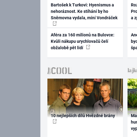
Bartošek k Turkovi: Hyenismus a
Ro
nehoráznost. Ke stíhání by ho
Pr
Sněmovna vydala, míní Vondráček
a 
Aféra za 160 milionů na Bulovce:
Ane
Kvůli nákupu urychlovačů čelí
byd
obžalobě pět lidí
šp
10 nejlepších dílů Hvězdné brány
Ma
hum
vy