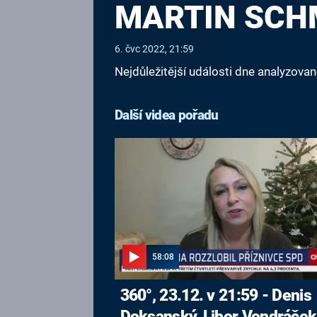
MARTIN SCHM
6. čvc 2022, 21:59
Nejdůležitější události dne analyzova
Další videa pořadu
58:08
360°, 23.12. v 21:59 - Denis
Doksanský, Libor Vondráček,