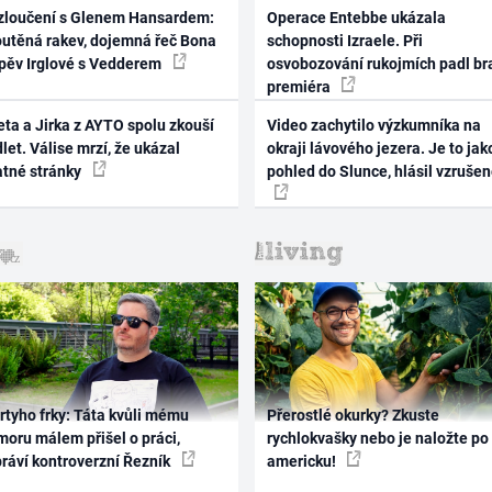
zloučení s Glenem Hansardem:
Operace Entebbe ukázala
outěná rakev, dojemná řeč Bona
schopnosti Izraele. Při
zpěv Irglové s Vedderem
osvobozování rukojmích padl br
premiéra
ta a Jirka z AYTO spolu zkouší
Video zachytilo výzkumníka na
let. Válise mrzí, že ukázal
okraji lávového jezera. Je to jak
atné stránky
pohled do Slunce, hlásil vzruše
rtyho frky: Táta kvůli mému
Přerostlé okurky? Zkuste
oru málem přišel o práci,
rychlokvašky nebo je naložte po
práví kontroverzní Řezník
americku!