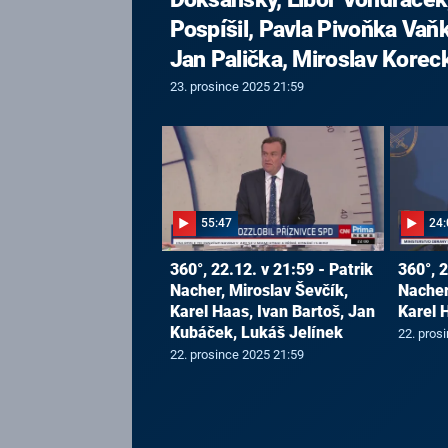
Pospíšil, Pavla Pivoňka Vaň
Jan Palička, Miroslav Korec
23. prosince 2025 21:59
55:47
24:
360°, 22.12. v 21:59 - Patrik
360°, 2
Nacher, Miroslav Ševčík,
Nacher
Karel Haas, Ivan Bartoš, Jan
Karel 
Kubáček, Lukáš Jelínek
22. pros
22. prosince 2025 21:59