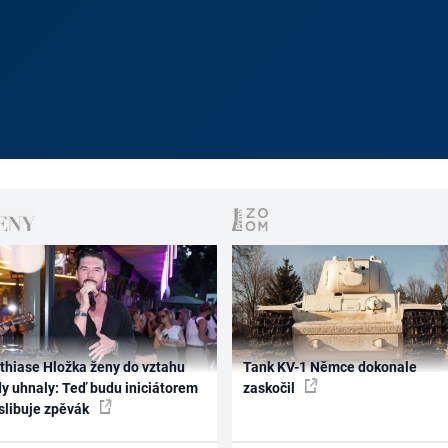
thiase Hložka ženy do vztahu
Tank KV-1 Němce dokonale
dy uhnaly: Teď budu iniciátorem
zaskočil
 slibuje zpěvák