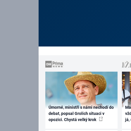
Úmorné, ministři s námi nechodí do
Ma
debat, popsal Grolich situaci v
vž
opozici. Chystá velký krok
já,