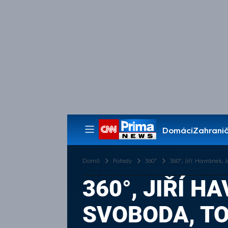
Domácí
Zahranič
Pořady
Domů
Pořady
360°
360°, Jiří Havránek,
360°, JIŘÍ H
SVOBODA, TO