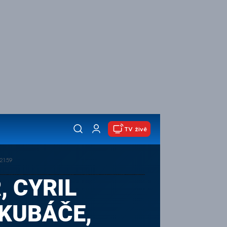
TV živě
21:59
, CYRIL
 KUBÁČE,