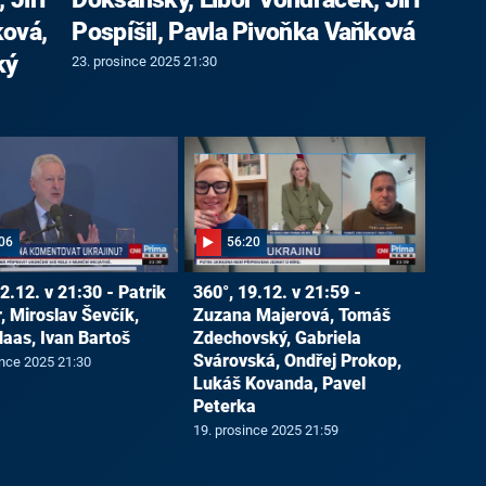
ková,
Pospíšil, Pavla Pivoňka Vaňková
ký
23. prosince 2025 21:30
06
56:20
2.12. v 21:30 - Patrik
360°, 19.12. v 21:59 -
, Miroslav Ševčík,
Zuzana Majerová, Tomáš
Haas, Ivan Bartoš
Zdechovský, Gabriela
Svárovská, Ondřej Prokop,
ince 2025 21:30
Lukáš Kovanda, Pavel
Peterka
19. prosince 2025 21:59