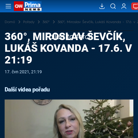
Domů
Pořady
360°
360°, Miroslav Ševčík, Lukáš Kovanda - 17.6. v 2
360°, MIROSLAV ŠEVČÍK,
Failed to fetch
LUKÁŠ KOVANDA - 17.6. V
21:19
17. čvn 2021, 21:19
Další videa pořadu