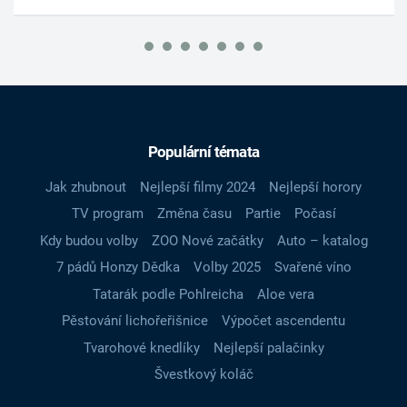
Populární témata
Jak zhubnout
Nejlepší filmy 2024
Nejlepší horory
TV program
Změna času
Partie
Počasí
Kdy budou volby
ZOO Nové začátky
Auto – katalog
7 pádů Honzy Dědka
Volby 2025
Svařené víno
Tatarák podle Pohlreicha
Aloe vera
Pěstování lichořeřišnice
Výpočet ascendentu
Tvarohové knedlíky
Nejlepší palačinky
Švestkový koláč