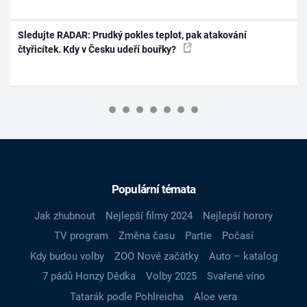
Sledujte RADAR: Prudký pokles teplot, pak atakování
čtyřicítek. Kdy v Česku udeří bouřky?
Populární témata
Jak zhubnout
Nejlepší filmy 2024
Nejlepší horory
TV program
Změna času
Partie
Počasí
Kdy budou volby
ZOO Nové začátky
Auto – katalog
7 pádů Honzy Dědka
Volby 2025
Svařené víno
Tatarák podle Pohlreicha
Aloe vera