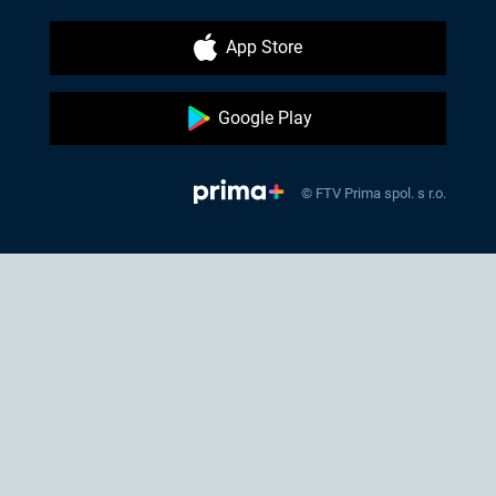
App Store
Google Play
© FTV Prima spol. s r.o.