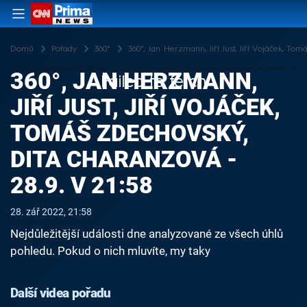
Domů
Pořady
360°
360°, Jan Herzmann, Jiří Just, Jiří Vojáček, To
360°, JAN HERZMANN,
Failed to fetch
JIŘÍ JUST, JIŘÍ VOJÁČEK,
TOMÁŠ ZDECHOVSKÝ,
DITA CHARANZOVÁ -
28.9. V 21:58
28. zář 2022, 21:58
Nejdůležitější události dne analyzované ze všech úhlů
pohledu. Pokud o nich mluvíte, my taky
Další videa pořadu