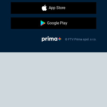
App Store
Google Play
© FTV Prima spol. s r.o.