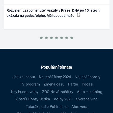
Rozuzlení „zapomenuté“ vraždy v Praze: DNA po 15 letech
ukázala na podezřelého. Měl ubodat muže
Populární témata
Jak zhubnout
Nejlepší filmy 2024
Nejlepší horory
TV program
Změna času
Partie
Počasí
Kdy budou volby
ZOO Nové začátky
Auto – katalog
7 pádů Honzy Dědka
Volby 2025
Svařené víno
Tatarák podle Pohlreicha
Aloe vera