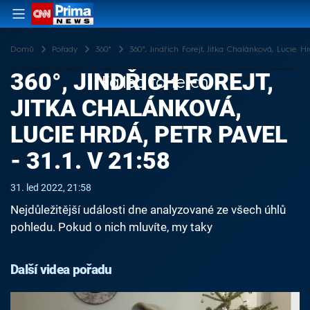
Domů
Pořady
360°
360°, Jindřich Forejt, Jitka Chalánková, Lucie Hrd
360°, JINDŘICH FOREJT,
Failed to fetch
JITKA CHALÁNKOVÁ,
LUCIE HRDÁ, PETR PAVEL
- 31.1. V 21:58
31. led 2022, 21:58
Nejdůležitější události dne analyzované ze všech úhlů
pohledu. Pokud o nich mluvíte, my taky
Další videa pořadu