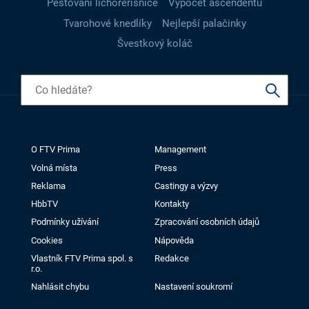
Pěstování lichořeřišnice
Výpočet ascendentu
Tvarohové knedlíky
Nejlepší palačinky
Švestkový koláč
O FTV Prima
Management
Volná místa
Press
Reklama
Castingy a výzvy
HbbTV
Kontakty
Podmínky užívání
Zpracování osobních údajů
Cookies
Nápověda
Vlastník FTV Prima spol. s
Redakce
r.o.
Nahlásit chybu
Nastavení soukromí