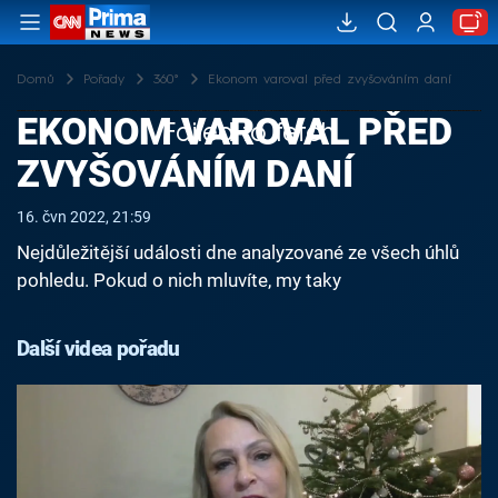
Domů
Pořady
360°
Ekonom varoval před zvyšováním daní
EKONOM VAROVAL PŘED
Failed to fetch
ZVYŠOVÁNÍM DANÍ
16. čvn 2022, 21:59
Nejdůležitější události dne analyzované ze všech úhlů
pohledu. Pokud o nich mluvíte, my taky
Další videa pořadu