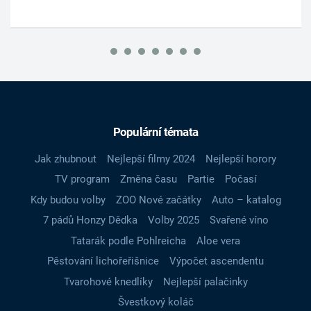
Populární témata
Jak zhubnout
Nejlepší filmy 2024
Nejlepší horory
TV program
Změna času
Partie
Počasí
Kdy budou volby
ZOO Nové začátky
Auto – katalog
7 pádů Honzy Dědka
Volby 2025
Svařené víno
Tatarák podle Pohlreicha
Aloe vera
Pěstování lichořeřišnice
Výpočet ascendentu
Tvarohové knedlíky
Nejlepší palačinky
Švestkový koláč