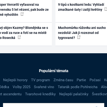
per Vercetti vyfasoval na
9 tipů s kostkami ledu: Vyhladí
vensku 5 let vězení, pak bude ze
zmačkané šaty i zalijí květiny
mě vyhoštěn
vý objev Kazmy? Blondýnka se s
Muchomůrku růžovku ani sucho
 vodí za ruce a fotí se na místě
nezdolá! Jak ji rozeznat od
ko Rosecká
tygrované?
Populární témata
Nejlepší horory
TV program
Změna času
Partie
Počasí
K
Dědka
Volby 2025
Svařené víno
Tatarák podle Pohlreicha
Alo
t ascendentu
Tvarohové knedlíky
Nejlepší palačinky
Švestkov