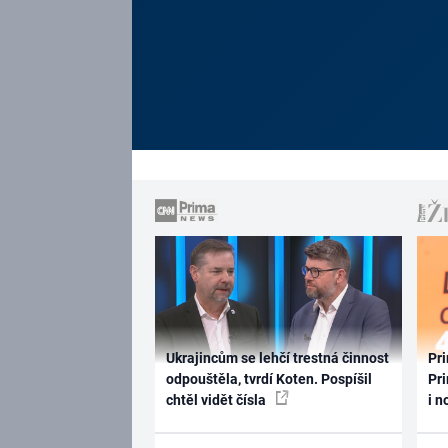
Ukrajincům se lehčí trestná činnost
Pri
odpouštěla, tvrdí Koten. Pospíšil
Pri
chtěl vidět čísla
i n