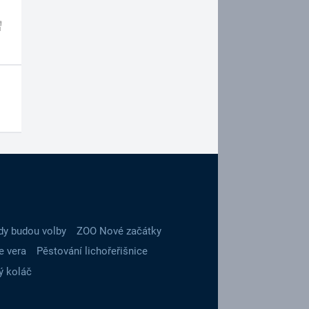
dy budou volby
ZOO Nové začátky
e vera
Pěstování lichořeřišnice
ý koláč