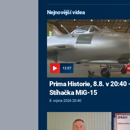
Nejnovější videa
12:07
Prima Historie, 8.8. v 20:40 
Stíhačka MiG-15
8. srpna 2026 20:40