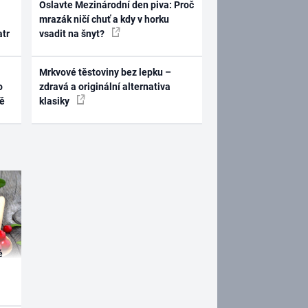
Oslavte Mezinárodní den piva: Proč
mrazák ničí chuť a kdy v horku
atr
vsadit na šnyt?
Mrkvové těstoviny bez lepku –
o
zdravá a originální alternativa
ně
klasiky
é