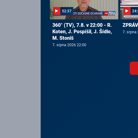
52:37
24:
360° (TV), 7.8. v 22:00 - R.
ZPRÁVY
Koten, J. Pospíšil, J. Šídlo,
7. srpna
M. Stoniš
7. srpna 2026 22:00