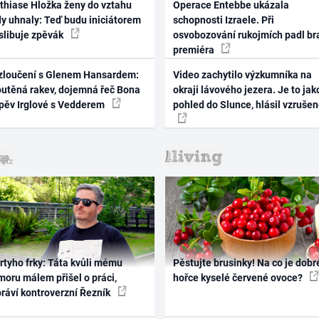
thiase Hložka ženy do vztahu
Operace Entebbe ukázala
dy uhnaly: Teď budu iniciátorem
schopnosti Izraele. Při
 slibuje zpěvák
osvobozování rukojmích padl br
premiéra
zloučení s Glenem Hansardem:
Video zachytilo výzkumníka na
outěná rakev, dojemná řeč Bona
okraji lávového jezera. Je to jak
zpěv Irglové s Vedderem
pohled do Slunce, hlásil vzruše
rtyho frky: Táta kvůli mému
Pěstujte brusinky! Na co je dobr
oru málem přišel o práci,
hořce kyselé červené ovoce?
práví kontroverzní Řezník