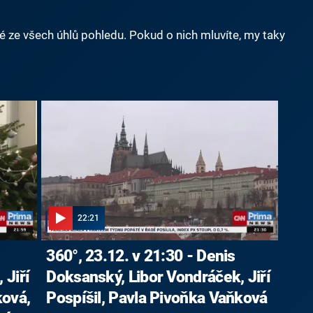
né ze všech úhlů pohledu. Pokud o nich mluvíte, my taky
22:21
360°, 23.12. v 21:30 - Denis
 Jiří
Doksanský, Libor Vondráček, Jiří
ková,
Pospíšil, Pavla Pivoňka Vaňková