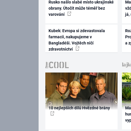
Rusko našlo slabé místo ukrajinské
Ma
obrany. Útočit může téměř bez
vž
varování
já,
Kubek: Evropa si zdevastovala
Ro
farmacii, nakupujeme v
Pr
Bangladéši. Vojtěch ničí
a 
zdravotnictví
10 nejlepších dílů Hvězdné brány
Ma
hum
vy