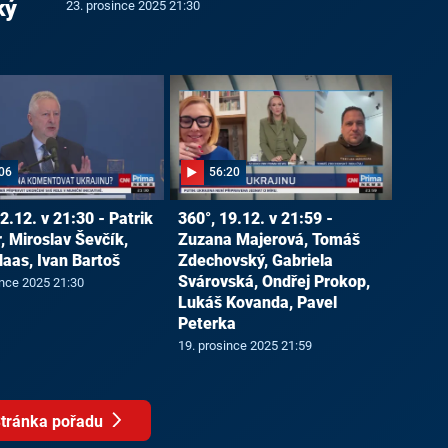
ký
23. prosince 2025 21:30
06
56:20
2.12. v 21:30 - Patrik
360°, 19.12. v 21:59 -
, Miroslav Ševčík,
Zuzana Majerová, Tomáš
Haas, Ivan Bartoš
Zdechovský, Gabriela
Svárovská, Ondřej Prokop,
ince 2025 21:30
Lukáš Kovanda, Pavel
Peterka
19. prosince 2025 21:59
tránka pořadu