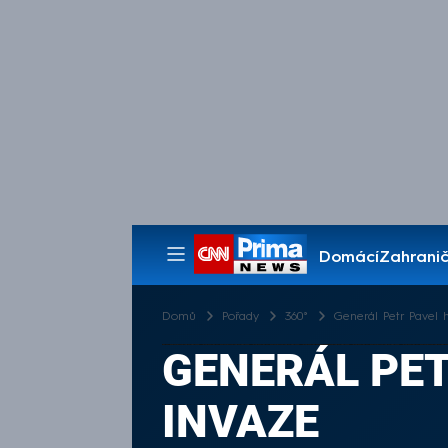
Domácí
Zahranič
Pořady
Domů
Pořady
360°
Generál Petr Pavel 
GENERÁL PET
INVAZE