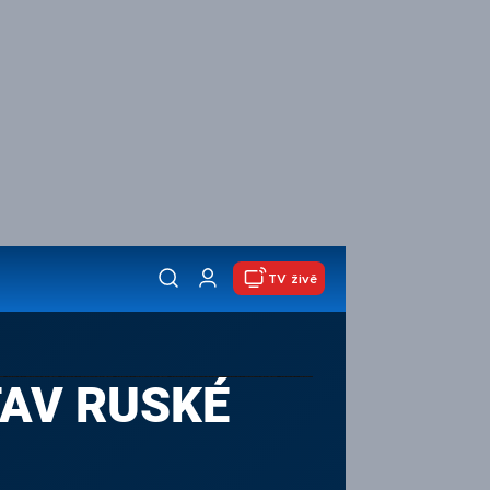
TV živě
TAV RUSKÉ