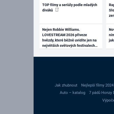
TOP filmy a seriály podle mladých
Rap
diváků
Slo
ze
Nejen Robbie Williams.
No
LOVESTREAM 2026 přiveze
ním
hvězdy, které běžně uvidíte jen na
ja
největších světových festivalech
Jak zhubnout
Nejlepší filmy 2024
Auto – katalog
7 pádů Honzy 
Výpoče