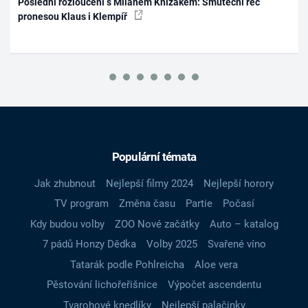
Poslední rozloučení s Milanem Knížákem: Smuteční řec
pronesou Klaus i Klempíř
Populární témata
Jak zhubnout
Nejlepší filmy 2024
Nejlepší horory
TV program
Změna času
Partie
Počasí
Kdy budou volby
ZOO Nové začátky
Auto – katalog
7 pádů Honzy Dědka
Volby 2025
Svařené víno
Tatarák podle Pohlreicha
Aloe vera
Pěstování lichořeřišnice
Výpočet ascendentu
Tvarohové knedlíky
Nejlepší palačinky