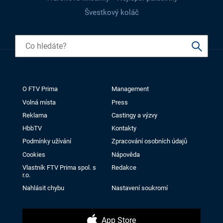
Švestkový koláč
O FTV Prima
Management
Volná místa
Press
Reklama
Castingy a výzvy
HbbTV
Kontakty
Podmínky užívání
Zpracování osobních údajů
Cookies
Nápověda
Vlastník FTV Prima spol. s
Redakce
r.o.
Nahlásit chybu
Nastavení soukromí
App Store