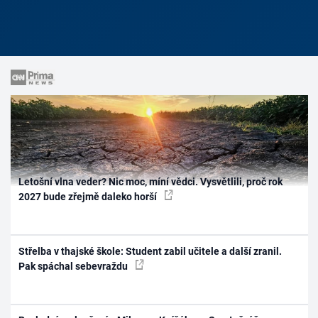
Letošní vlna veder? Nic moc, míní vědci. Vysvětlili, proč rok
2027 bude zřejmě daleko horší
Střelba v thajské škole: Student zabil učitele a další zranil.
Pak spáchal sebevraždu