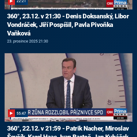
22:21
360°, 23.12. v 21:30 - Denis Doksanský, Libor
Vondráček, Jiří Pospíšil, Pavla Pivoňka
Vaňková
23. prosince 2025 21:30
55:47
360°, 22.12. v 21:59 - Patrik Nacher, Miroslav
Ševčík, Karel Haas, Ivan Bartoš, Jan Kubáček,