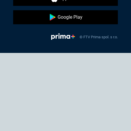
Google Play
© FTV Prima spol. s r.o.