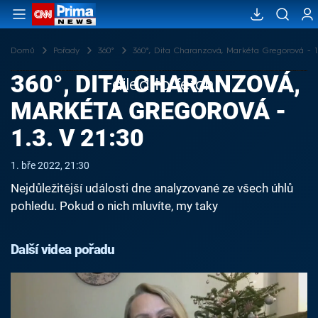
Domů
Pořady
360°
360°, Dita Charanzová, Markéta Gregorová - 1.3
360°, DITA CHARANZOVÁ,
Failed to fetch
MARKÉTA GREGOROVÁ -
1.3. V 21:30
1. bře 2022, 21:30
Nejdůležitější události dne analyzované ze všech úhlů
pohledu. Pokud o nich mluvíte, my taky
Další videa pořadu