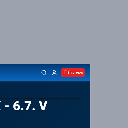
TV živě
- 6.7. V