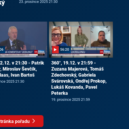
ký
23. prosince 2025 21:30
06
56:20
2.12. v 21:30 - Patrik
360°, 19.12. v 21:59 -
, Miroslav Ševčík,
Zuzana Majerová, Tomáš
Haas, Ivan Bartoš
Zdechovský, Gabriela
Svárovská, Ondřej Prokop,
ince 2025 21:30
Lukáš Kovanda, Pavel
Peterka
19. prosince 2025 21:59
tránka pořadu