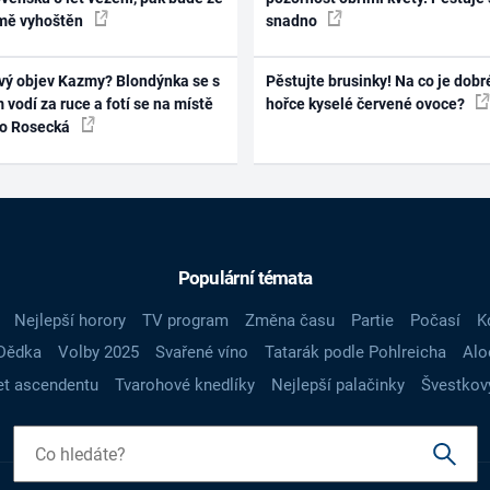
mě vyhoštěn
snadno
vý objev Kazmy? Blondýnka se s
Pěstujte brusinky! Na co je dobr
 vodí za ruce a fotí se na místě
hořce kyselé červené ovoce?
ko Rosecká
Populární témata
Nejlepší horory
TV program
Změna času
Partie
Počasí
K
Dědka
Volby 2025
Svařené víno
Tatarák podle Pohlreicha
Alo
t ascendentu
Tvarohové knedlíky
Nejlepší palačinky
Švestkov