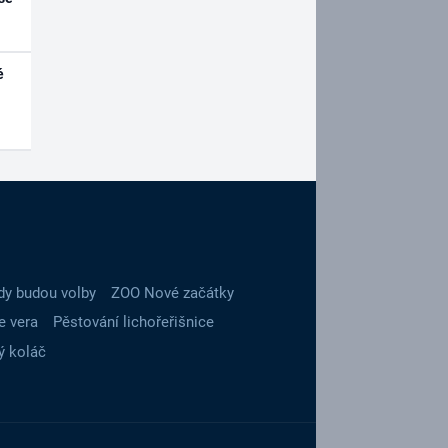
é
dy budou volby
ZOO Nové začátky
e vera
Pěstování lichořeřišnice
ý koláč