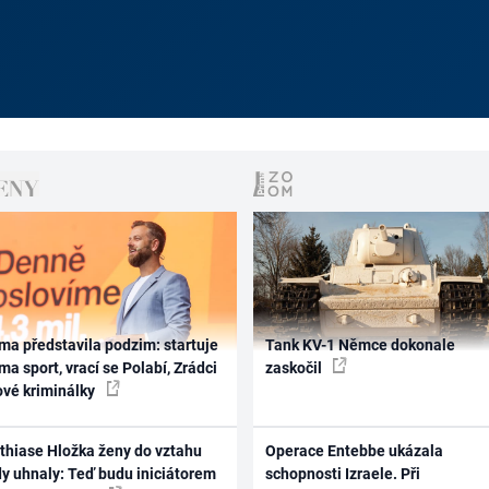
ma představila podzim: startuje
Tank KV-1 Němce dokonale
ma sport, vrací se Polabí, Zrádci
zaskočil
ové kriminálky
thiase Hložka ženy do vztahu
Operace Entebbe ukázala
dy uhnaly: Teď budu iniciátorem
schopnosti Izraele. Při