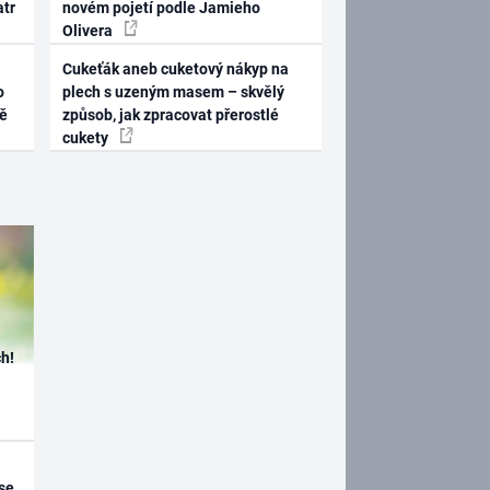
atr
novém pojetí podle Jamieho
Olivera
Cukeťák aneb cuketový nákyp na
o
plech s uzeným masem – skvělý
ně
způsob, jak zpracovat přerostlé
cukety
h!
se