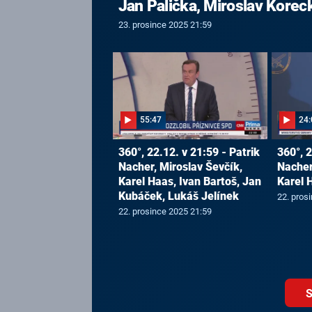
Jan Palička, Miroslav Korec
23. prosince 2025 21:59
55:47
24:
360°, 22.12. v 21:59 - Patrik
360°, 2
Nacher, Miroslav Ševčík,
Nacher
Karel Haas, Ivan Bartoš, Jan
Karel 
Kubáček, Lukáš Jelínek
22. pros
22. prosince 2025 21:59
S