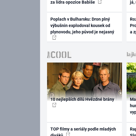
za lídra opozice Babiše
já,
Poplach v Bulharsku: Dron plný
Ro
výbušnin explodoval kousek od
Pr
plynovodu, jeho původ je nejasný
a 
10 nejlepších dílů Hvězdné brány
Ma
hum
vy
TOP filmy a seriály podle mladých
Rap
diváků
Slo