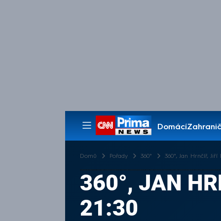
Domácí
Zahranič
Pořady
Domů
Pořady
360°
360°, Jan Hrnčíř, Jiří
360°, JAN HR
21:30