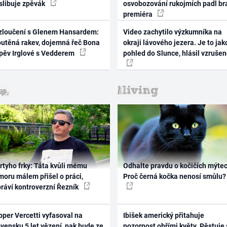
 slibuje zpěvák
osvobozování rukojmích padl br
premiéra
zloučení s Glenem Hansardem:
Video zachytilo výzkumníka na
outěná rakev, dojemná řeč Bona
okraji lávového jezera. Je to jak
zpěv Irglové s Vedderem
pohled do Slunce, hlásil vzruše
rtyho frky: Táta kvůli mému
Odhalte pravdu o kočičích mýtec
oru málem přišel o práci,
Proč černá kočka nenosí smůlu?
práví kontroverzní Řezník
per Vercetti vyfasoval na
Ibišek americký přitahuje
vensku 5 let vězení, pak bude ze
pozornost obřími květy. Pěstuje 