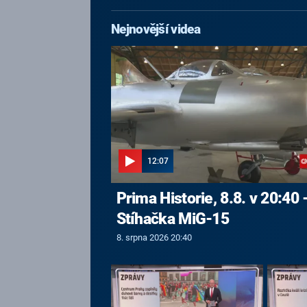
Nejnovější videa
12:07
Prima Historie, 8.8. v 20:40 
Stíhačka MiG-15
8. srpna 2026 20:40