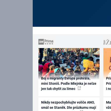
Boj s migranty Evropa prohrála,
Pri
míní Stoniš. Podle Mlejnka je nelze
Pri
jen tak chytit za límec
i n
Nikdy nezpochybňujte voliče ANO,
Ma
smál se Staněk. Dle průzkumu mají
vž