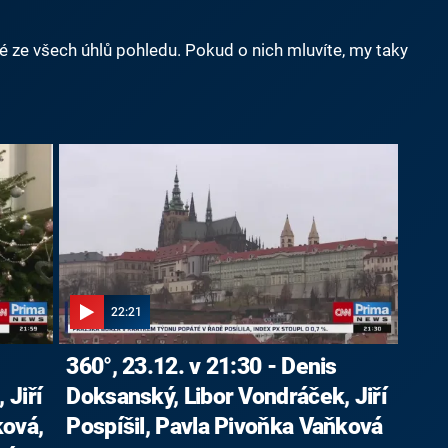
né ze všech úhlů pohledu. Pokud o nich mluvíte, my taky
22:21
360°, 23.12. v 21:30 - Denis
 Jiří
Doksanský, Libor Vondráček, Jiří
ková,
Pospíšil, Pavla Pivoňka Vaňková