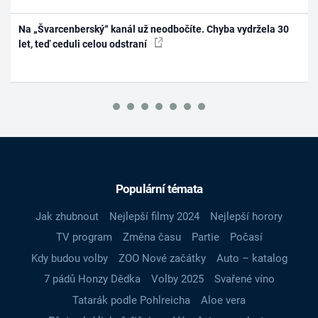
Na „Švarcenberský“ kanál už neodbočíte. Chyba vydržela 30
let, teď ceduli celou odstraní
Populární témata
Jak zhubnout
Nejlepší filmy 2024
Nejlepší horory
TV program
Změna času
Partie
Počasí
Kdy budou volby
ZOO Nové začátky
Auto – katalog
7 pádů Honzy Dědka
Volby 2025
Svařené víno
Tatarák podle Pohlreicha
Aloe vera