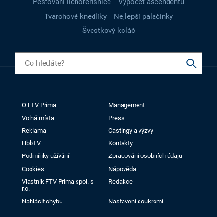
Pěstování lichořeřišnice
Výpočet ascendentu
Tvarohové knedlíky
Nejlepší palačinky
Švestkový koláč
O FTV Prima
Management
Volná místa
Press
Reklama
Castingy a výzvy
HbbTV
Kontakty
Podmínky užívání
Zpracování osobních údajů
Cookies
Nápověda
Vlastník FTV Prima spol. s
Redakce
r.o.
Nahlásit chybu
Nastavení soukromí