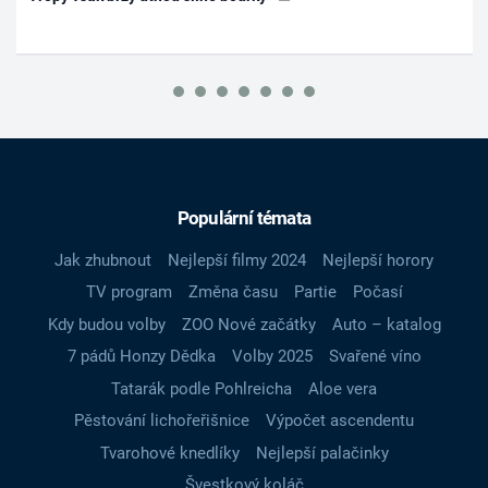
Populární témata
Jak zhubnout
Nejlepší filmy 2024
Nejlepší horory
TV program
Změna času
Partie
Počasí
Kdy budou volby
ZOO Nové začátky
Auto – katalog
7 pádů Honzy Dědka
Volby 2025
Svařené víno
Tatarák podle Pohlreicha
Aloe vera
Pěstování lichořeřišnice
Výpočet ascendentu
Tvarohové knedlíky
Nejlepší palačinky
Švestkový koláč