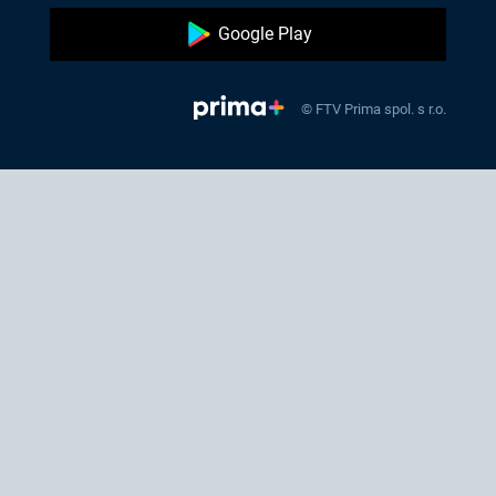
Google Play
© FTV Prima spol. s r.o.