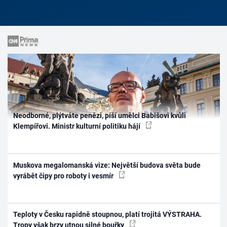
Neodborné, plýtváte penězi, píší umělci Babišovi kvůli
Klempířovi. Ministr kulturní politiku hájí
Muskova megalomanská vize: Největší budova světa bude
vyrábět čipy pro roboty i vesmír
Teploty v Česku rapidně stoupnou, platí trojitá VÝSTRAHA.
Tropy však brzy utnou silné bouřky