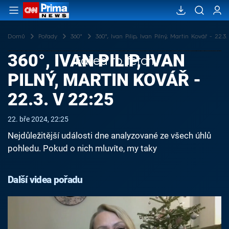
Domů
Pořady
360°
360°, Ivan Pilip, Ivan Pilný, Martin Kovář - 22.3.
360°, IVAN PILIP, IVAN
Failed to fetch
PILNÝ, MARTIN KOVÁŘ -
22.3. V 22:25
22. bře 2024, 22:25
Nejdůležitější události dne analyzované ze všech úhlů
pohledu. Pokud o nich mluvíte, my taky
Další videa pořadu