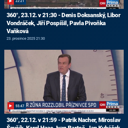
22:21
360°, 23.12. v 21:30 - Denis Doksanský, Libor
Vondráček, Jiří Pospíšil, Pavla Pivoňka
Vaňková
23. prosince 2025 21:30
55:47
360°, 22.12. v 21:59 - Patrik Nacher, Miroslav
Ševčík, Karel Haas, Ivan Bartoš, Jan Kubáček,