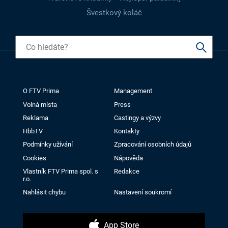
Švestkový koláč
O FTV Prima
Management
Volná místa
Press
Reklama
Castingy a výzvy
HbbTV
Kontakty
Podmínky užívání
Zpracování osobních údajů
Cookies
Nápověda
Vlastník FTV Prima spol. s
Redakce
r.o.
Nahlásit chybu
Nastavení soukromí
App Store