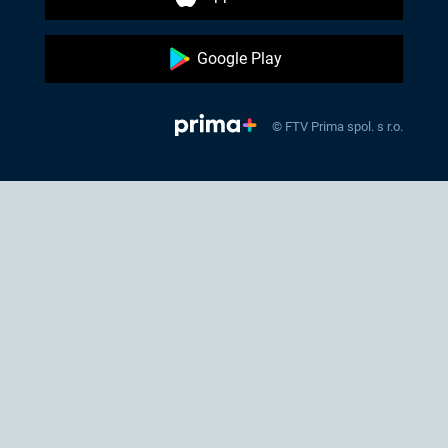
Google Play
© FTV Prima spol. s r.o.