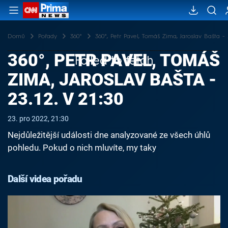
Domů
Pořady
360°
360°, Petr Pavel, Tomáš Zima, Jaroslav Bašta - 2
360°, PETR PAVEL, TOMÁŠ
Failed to fetch
ZIMA, JAROSLAV BAŠTA -
23.12. V 21:30
23. pro 2022, 21:30
Nejdůležitější události dne analyzované ze všech úhlů
pohledu. Pokud o nich mluvíte, my taky
Další videa pořadu