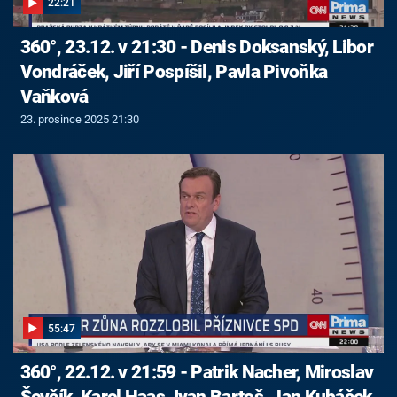
22:21
360°, 23.12. v 21:30 - Denis Doksanský, Libor
Vondráček, Jiří Pospíšil, Pavla Pivoňka
Vaňková
23. prosince 2025 21:30
55:47
360°, 22.12. v 21:59 - Patrik Nacher, Miroslav
Ševčík, Karel Haas, Ivan Bartoš, Jan Kubáček,