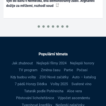
Vjel do davu v Německu, dva demonstranty zabil. Afghánec
dožije za mřížemi, rozhodl soud
Populární témata
Jak zhubnout
Nejlepší filmy 2024
Nejlepší horory
TV program
Změna času
Partie
Počasí
Kdy budou volby
ZOO Nové začátky
Auto – katalog
7 pádů Honzy Dědka
Volby 2025
Svařené víno
Tatarák podle Pohlreicha
Aloe vera
Pěstování lichořeřišnice
Výpočet ascendentu
Tvarohové knedlíky
Nejlepší palačinky