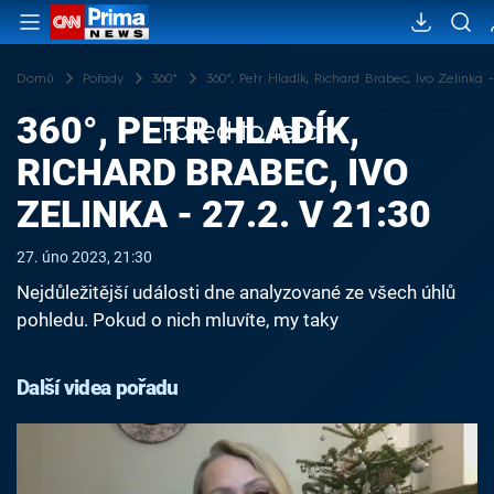
Domů
Pořady
360°
360°, Petr Hladík, Richard Brabec, Ivo Zelinka -
360°, PETR HLADÍK,
Failed to fetch
RICHARD BRABEC, IVO
ZELINKA - 27.2. V 21:30
27. úno 2023, 21:30
Nejdůležitější události dne analyzované ze všech úhlů
pohledu. Pokud o nich mluvíte, my taky
Další videa pořadu