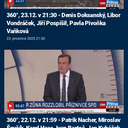
22:21
360°, 23.12. v 21:30 - Denis Doksanský, Libor
Vondráček, Jiří Pospíšil, Pavla Pivoňka
Vaňková
23. prosince 2025 21:30
55:47
360°, 22.12. v 21:59 - Patrik Nacher, Miroslav
Ševčík, Karel Haas, Ivan Bartoš, Jan Kubáček,