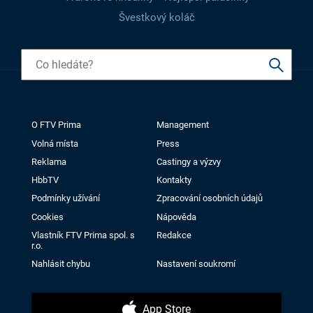
Švestkový koláč
O FTV Prima
Management
Volná místa
Press
Reklama
Castingy a výzvy
HbbTV
Kontakty
Podmínky užívání
Zpracování osobních údajů
Cookies
Nápověda
Vlastník FTV Prima spol. s
Redakce
r.o.
Nahlásit chybu
Nastavení soukromí
App Store