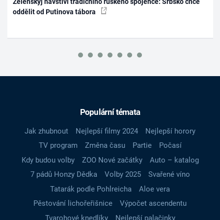
Zelenskyj navštíví tradičního ruského spojence: Srbsko chce
oddělit od Putinova tábora
Populární témata
Jak zhubnout
Nejlepší filmy 2024
Nejlepší horory
TV program
Změna času
Partie
Počasí
Kdy budou volby
ZOO Nové začátky
Auto – katalog
7 pádů Honzy Dědka
Volby 2025
Svařené víno
Tatarák podle Pohlreicha
Aloe vera
Pěstování lichořeřišnice
Výpočet ascendentu
Tvarohové knedlíky
Nejlepší palačinky