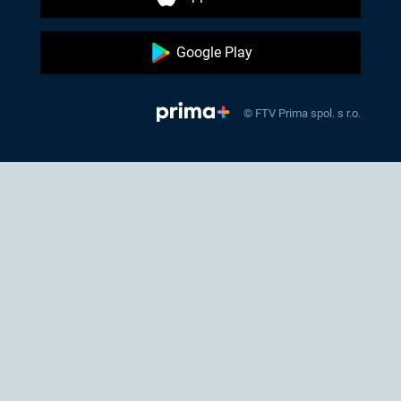
Google Play
© FTV Prima spol. s r.o.