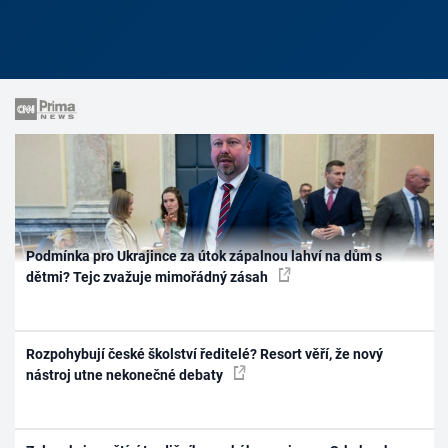
Podmínka pro Ukrajince za útok zápalnou lahví na dům s
dětmi? Tejc zvažuje mimořádný zásah
Rozpohybují české školství ředitelé? Resort věří, že nový
nástroj utne nekonečné debaty