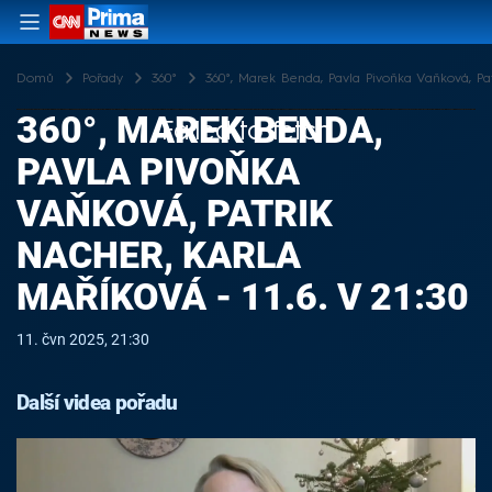
Domů
Pořady
360°
360°, Marek Benda, Pavla Pivoňka Vaňková, Patr
360°, MAREK BENDA,
Failed to fetch
PAVLA PIVOŇKA
VAŇKOVÁ, PATRIK
NACHER, KARLA
MAŘÍKOVÁ - 11.6. V 21:30
11. čvn 2025, 21:30
Další videa pořadu