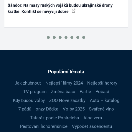
Šándor: Na masy ruských vojáků budou ukrajinské drony
krátké. Konflikt se nevyvíjí dobře
Populární témata
Jak zhubnout
Nejlepší filmy 2024
Nejlepší horory
TV program
Změna času
Partie
Počasí
Kdy budou volby
ZOO Nové začátky
Auto – katalog
7 pádů Honzy Dědka
Volby 2025
Svařené víno
Tatarák podle Pohlreicha
Aloe vera
Pěstování lichořeřišnice
Výpočet ascendentu