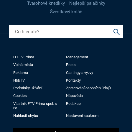
Tvarohové knedlíky
Nejlepší palačinky
Švestkový koláč
O FTV Prima
Management
Volná místa
Press
Reklama
Castingy a výzvy
HbbTV
Kontakty
Podmínky užívání
Zpracování osobních údajů
Cookies
Nápověda
Vlastník FTV Prima spol. s
Redakce
r.o.
Nahlásit chybu
Nastavení soukromí