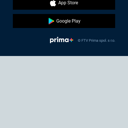
App Store
Google Play
© FTV Prima spol. s r.o.